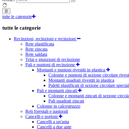
☰
tutte le categorie
tutte le categorie
Recinzioni, recinzioni e recinzioni
Rete plastificata
Rete zincata
Rete saldata
Telai e giunzioni di recinzione
Pali e puntoni di recinzione
Montanti e puntoni rivestiti in plastica
Colonne e puntoni di sezione circolare rivesti
Montanti quadrati rivestiti in plastica
Paletti plastificati di sezione circolare specia
Pali e montanti zincati
Colonne e montanti zincati di sezione circol
Pali quadrati zincati
Colonne in calcestruzzo
Reti forestali e pastorali
Cancelli e portoni
Cancelli a un'anta
Cancelli a due ante