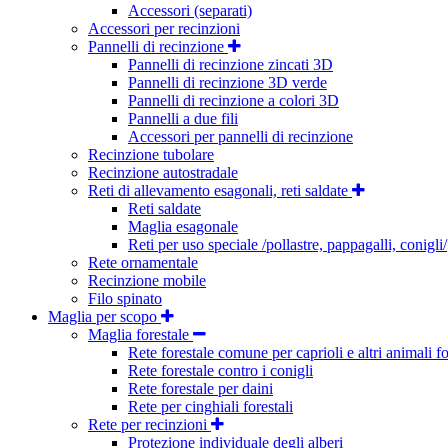
Accessori (separati)
Accessori per recinzioni
Pannelli di recinzione
Pannelli di recinzione zincati 3D
Pannelli di recinzione 3D verde
Pannelli di recinzione a colori 3D
Pannelli a due fili
Accessori per pannelli di recinzione
Recinzione tubolare
Recinzione autostradale
Reti di allevamento esagonali, reti saldate
Reti saldate
Maglia esagonale
Reti per uso speciale /pollastre, pappagalli, conigli/
Rete ornamentale
Recinzione mobile
Filo spinato
Maglia per scopo
Maglia forestale
Rete forestale comune per caprioli e altri animali fo
Rete forestale contro i conigli
Rete forestale per daini
Rete per cinghiali forestali
Rete per recinzioni
Protezione individuale degli alberi