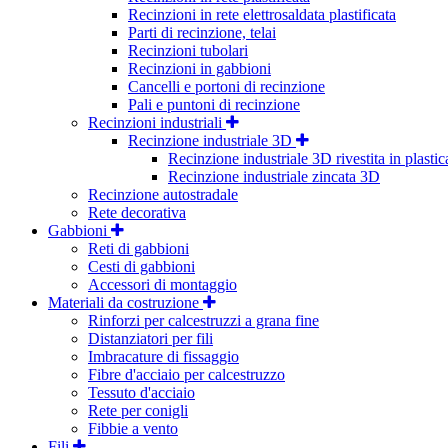
Recinzioni in rete elettrosaldata plastificata
Parti di recinzione, telai
Recinzioni tubolari
Recinzioni in gabbioni
Cancelli e portoni di recinzione
Pali e puntoni di recinzione
Recinzioni industriali
Recinzione industriale 3D
Recinzione industriale 3D rivestita in plastic
Recinzione industriale zincata 3D
Recinzione autostradale
Rete decorativa
Gabbioni
Reti di gabbioni
Cesti di gabbioni
Accessori di montaggio
Materiali da costruzione
Rinforzi per calcestruzzi a grana fine
Distanziatori per fili
Imbracature di fissaggio
Fibre d'acciaio per calcestruzzo
Tessuto d'acciaio
Rete per conigli
Fibbie a vento
Fili