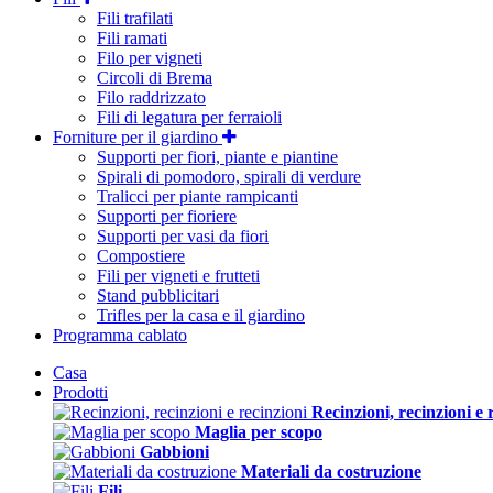
Fili trafilati
Fili ramati
Filo per vigneti
Circoli di Brema
Filo raddrizzato
Fili di legatura per ferraioli
Forniture per il giardino
Supporti per fiori, piante e piantine
Spirali di pomodoro, spirali di verdure
Tralicci per piante rampicanti
Supporti per fioriere
Supporti per vasi da fiori
Compostiere
Fili per vigneti e frutteti
Stand pubblicitari
Trifles per la casa e il giardino
Programma cablato
Casa
Prodotti
Recinzioni, recinzioni e 
Maglia per scopo
Gabbioni
Materiali da costruzione
Fili