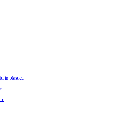
ti in plastica
le
are