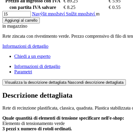
Prezzo all'ingrosso con IVA
€ 89.25
€ 5.95
con partita IVA salvare
€ 8.25
€ 0.55
Navýšit množství
Snížit množství
m
Aggiungi al carrello
in magazzino
Rete zincata con rivestimento verde. Prezzo comprensivo di filo di ten
Informazioni di dettaglio
Chiedi a un esperto
Informazioni di dettaglio
Parametri
Visualizza la descrizione dettagliata
Nascondi descrizione dettagliata
Descrizione dettagliata
Rete di recinzione plastificata, classica, quadrata. Plastica stabilizzata 
Quale quantità di elementi di tensione specificare nell'e-shop:
Elemento di tensionamento verde
3 pezzi x numero di rotoli ordinati.