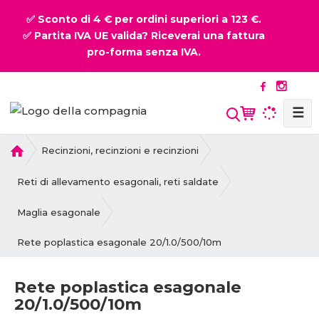
✅ Sconto di 4 € per ordini superiori a 123 €.
✅ Partita IVA UE valida? Riceverai una fattura
pro-forma senza IVA.
☰
P
Recinzioni, recinzioni e recinzioni
r
i
Reti di allevamento esagonali, reti saldate
m
a
Maglia esagonale
p
Rete poplastica esagonale 20/1.0/500/10m
a
g
i
Rete poplastica esagonale
n
20/1.0/500/10m
a