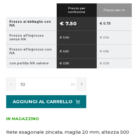
4
-
Prezzo per
Prezzo per m
0
5
confezione
2
0
Prezzo al dettaglio con
€ 7.50
€ 0.75
1
0
IVA
5
Prezzo all'ingrosso
€ 5.40
€ 0.54
1
senza IVA
6
Prezzo all'ingrosso con
0
€ 6.60
€ 0.66
IVA
2
con partita IVA salvare
€ 0.90
€ 0.09
9
S
N
m
n
a
í
v
ž
ý
AGGIUNGI AL CARRELLO
i
š
t
i
m
t
IN MAGAZZINO
n
m
o
n
Rete esagonale zincata, maglia 20 mm, altezza 500
ž
o