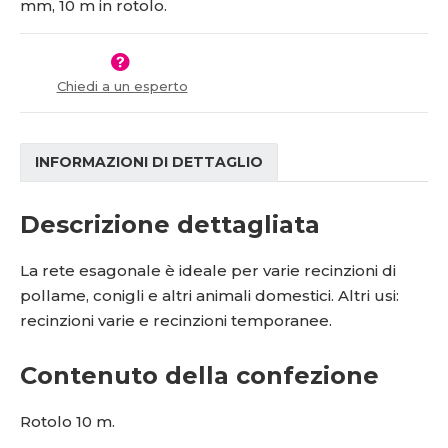
mm, 10 m in rotolo.
s
ž
t
s
v
t
í
v
Chiedi a un esperto
í
INFORMAZIONI DI DETTAGLIO
Descrizione dettagliata
La rete esagonale è ideale per varie recinzioni di
pollame, conigli e altri animali domestici. Altri usi:
recinzioni varie e recinzioni temporanee.
Contenuto della confezione
Rotolo 10 m.