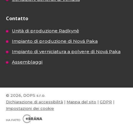
Contatto
Unità di produzione Radkyně
Impianto di produzione di Nová Paka
Impianto di verniciatura a polvere di Nová Paka
Assemblaggi
© 2026, DOPS s.r.o.
Dichiarazione di accessibilità
|
Mappa del sito
|
GDPR
|
Impostazioni dei cookie
E
B
HA FATTO
R
Á
N
VISA
MasterCard
Maestro