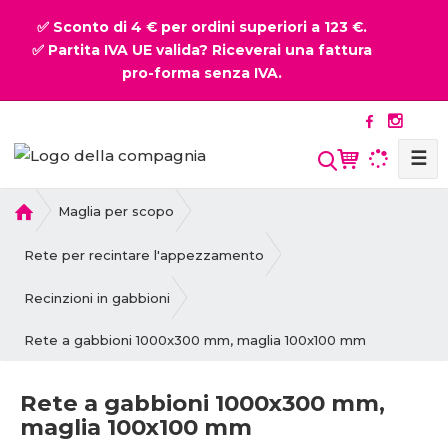
✅ Sconto di 4 € per ordini superiori a 123 €.
✅ Partita IVA UE valida? Riceverai una fattura
pro-forma senza IVA.
☰
P
Maglia per scopo
r
i
Rete per recintare l'appezzamento
m
a
Recinzioni in gabbioni
p
Rete a gabbioni 1000x300 mm, maglia 100x100 mm
a
g
i
Rete a gabbioni 1000x300 mm,
n
maglia 100x100 mm
a