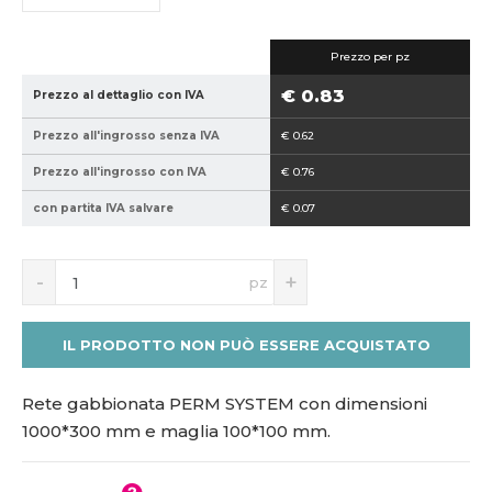
9
0
4
0
Prezzo per pz
0
0
2
*
€ 0.83
Prezzo al dettaglio con IVA
1
3
Prezzo all'ingrosso senza IVA
€ 0.62
5
0
1
0
Prezzo all'ingrosso con IVA
€ 0.76
7
-
con partita IVA salvare
€ 0.07
6
1
1
0
3
0
S
N
pz
n
a
í
v
ž
ý
IL PRODOTTO NON PUÒ ESSERE ACQUISTATO
i
š
t
i
m
t
Rete gabbionata PERM SYSTEM con dimensioni
n
m
1000*300 mm e maglia 100*100 mm.
o
n
ž
o
s
ž