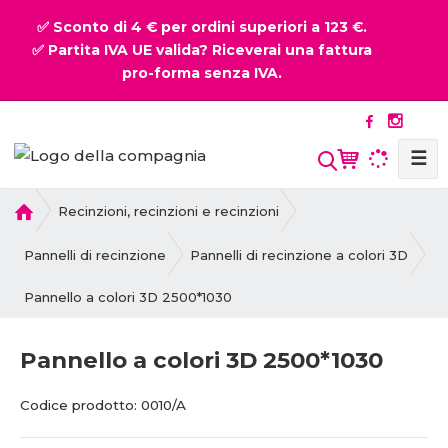
✅ Sconto di 4 € per ordini superiori a 123 €.
✅ Partita IVA UE valida? Riceverai una fattura
pro-forma senza IVA.
☰
P
Recinzioni, recinzioni e recinzioni
r
i
Pannelli di recinzione
Pannelli di recinzione a colori 3D
m
Pannello a colori 3D 2500*1030
a
p
a
Pannello a colori 3D 2500*1030
g
i
C
C
Codice prodotto:
0010/A
n
o
o
a
d
d