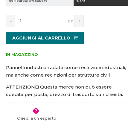
con partita IVA salvare
€ 3.43
1
5
S
N
1
pz
n
a
0
í
v
0
ž
ý
1
AGGIUNGI AL CARRELLO
i
š
0
t
i
m
t
IN MAGAZZINO
n
m
o
n
Pannelli industriali adatti come recinzioni industriali,
ž
o
ma anche come recinzioni per strutture civili.
s
ž
t
s
ATTENZIONE! Questa merce non può essere
v
t
spedita per posta, prezzo di trasporto su richiesta.
í
v
í
Chiedi a un esperto