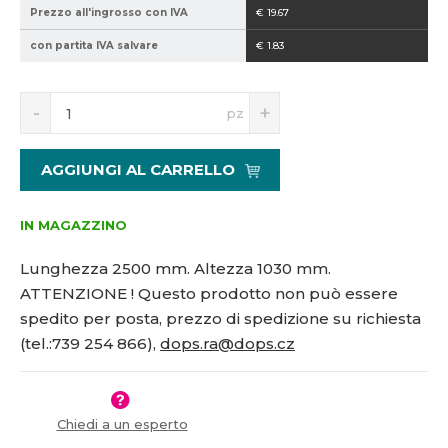
0
0
Prezzo all'ingrosso con IVA
€ 19.67
2
3
con partita IVA salvare
€ 1.83
1
0
5
S
N
1
pz
n
a
5
í
v
4
ž
ý
4
AGGIUNGI AL CARRELLO
i
š
2
t
i
m
t
IN MAGAZZINO
n
m
o
n
Lunghezza 2500 mm. Altezza 1030 mm.
ž
o
ATTENZIONE ! Questo prodotto non può essere
s
ž
spedito per posta, prezzo di spedizione su richiesta
t
s
v
t
(tel.:739 254 866),
dops.ra@dops.cz
í
v
í
Chiedi a un esperto