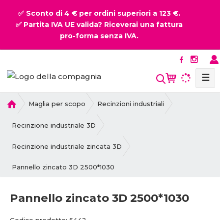
✅ Sconto di 4 € per ordini superiori a 123 €.
✅ Partita IVA UE valida? Riceverai una fattura
pro-forma senza IVA.
☰
P
Maglia per scopo
Recinzioni industriali
r
i
Recinzione industriale 3D
m
a
Recinzione industriale zincata 3D
p
Pannello zincato 3D 2500*1030
a
g
i
Pannello zincato 3D 2500*1030
n
a
C
C