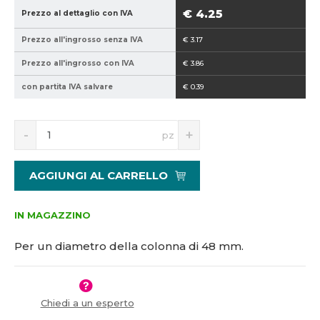
2
€ 4.25
Prezzo al dettaglio con IVA
1
Prezzo all'ingrosso senza IVA
€ 3.17
5
1
Prezzo all'ingrosso con IVA
€ 3.86
1
con partita IVA salvare
€ 0.39
7
1
0
S
N
pz
n
a
í
v
ž
ý
AGGIUNGI AL CARRELLO
i
š
t
i
m
t
IN MAGAZZINO
n
m
o
n
Per un diametro della colonna di 48 mm.
ž
o
s
ž
t
s
v
t
Chiedi a un esperto
í
v