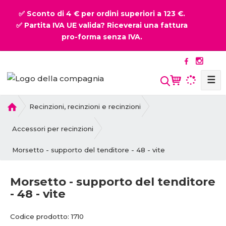
✅ Sconto di 4 € per ordini superiori a 123 €.
✅ Partita IVA UE valida? Riceverai una fattura
pro-forma senza IVA.
☰
P
Recinzioni, recinzioni e recinzioni
r
i
Accessori per recinzioni
m
Morsetto - supporto del tenditore - 48 - vite
a
p
a
Morsetto - supporto del tenditore
g
- 48 - vite
i
n
C
C
Codice prodotto:
1710
a
o
o