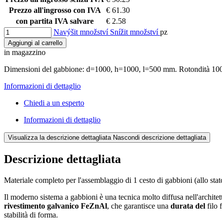
Prezzo all'ingrosso con IVA
€ 61.30
con partita IVA salvare
€ 2.58
Navýšit množství
Snížit množství
pz
Aggiungi al carrello
in magazzino
Dimensioni del gabbione: d=1000, h=1000, l=500 mm. Rotondità 1
Informazioni di dettaglio
Chiedi a un esperto
Informazioni di dettaglio
Visualizza la descrizione dettagliata
Nascondi descrizione dettagliata
Descrizione dettagliata
Materiale completo per l'assemblaggio di 1 cesto di gabbioni (allo stat
Il moderno sistema a gabbioni è una tecnica molto diffusa nell'architet
rivestimento galvanico FeZnAl
, che garantisce una
durata del
filo 
stabilità di forma.