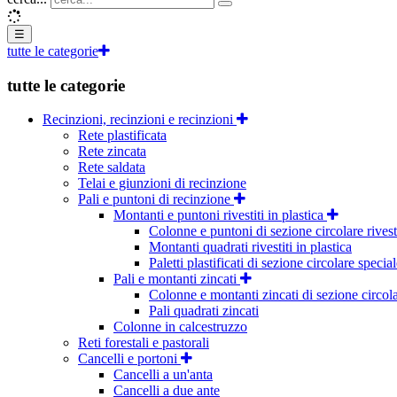
☰
tutte le categorie
tutte le categorie
Recinzioni, recinzioni e recinzioni
Rete plastificata
Rete zincata
Rete saldata
Telai e giunzioni di recinzione
Pali e puntoni di recinzione
Montanti e puntoni rivestiti in plastica
Colonne e puntoni di sezione circolare rivesti
Montanti quadrati rivestiti in plastica
Paletti plastificati di sezione circolare specia
Pali e montanti zincati
Colonne e montanti zincati di sezione circol
Pali quadrati zincati
Colonne in calcestruzzo
Reti forestali e pastorali
Cancelli e portoni
Cancelli a un'anta
Cancelli a due ante