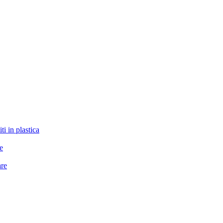
ti in plastica
le
are