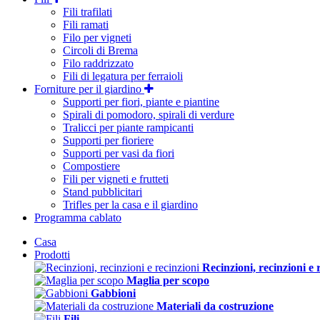
Fili trafilati
Fili ramati
Filo per vigneti
Circoli di Brema
Filo raddrizzato
Fili di legatura per ferraioli
Forniture per il giardino
Supporti per fiori, piante e piantine
Spirali di pomodoro, spirali di verdure
Tralicci per piante rampicanti
Supporti per fioriere
Supporti per vasi da fiori
Compostiere
Fili per vigneti e frutteti
Stand pubblicitari
Trifles per la casa e il giardino
Programma cablato
Casa
Prodotti
Recinzioni, recinzioni e 
Maglia per scopo
Gabbioni
Materiali da costruzione
Fili