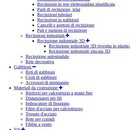
Recinzioni in rete elettrosaldata plastificata
Parti di recinzione, telai
Recinzioni tubolari
Recinzioni in gabbioni
Cancelli e portoni di recinzione
Pali e puntoni di recinzione
Recinzioni industriali
Recinzione industriale 3D
Recinzione industriale 3D rivestita in plastic
Recinzione industriale zincata 3D
Recinzione autostradale
Rete decorativa
Gabbioni
Reti di gabbioni
Cesti di gabbioni
Accessori di montaggio
Materiali da costruzione
Rinforzi per calcestruzzi a grana fine
Distanziatori per fili
Imbracature di fissaggio
Fibre d'acciaio per calcestruzzo
Tessuto d'acciaio
Rete per conigli
Fibbie a vento
Fili