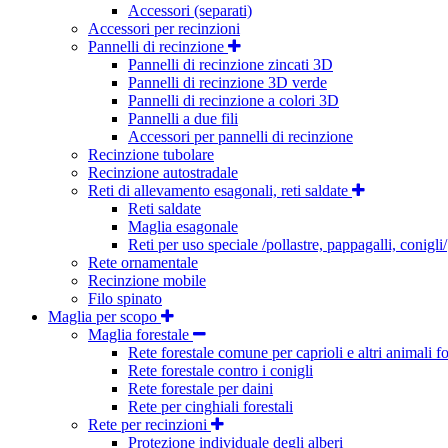
Accessori (separati)
Accessori per recinzioni
Pannelli di recinzione
Pannelli di recinzione zincati 3D
Pannelli di recinzione 3D verde
Pannelli di recinzione a colori 3D
Pannelli a due fili
Accessori per pannelli di recinzione
Recinzione tubolare
Recinzione autostradale
Reti di allevamento esagonali, reti saldate
Reti saldate
Maglia esagonale
Reti per uso speciale /pollastre, pappagalli, conigli/
Rete ornamentale
Recinzione mobile
Filo spinato
Maglia per scopo
Maglia forestale
Rete forestale comune per caprioli e altri animali fo
Rete forestale contro i conigli
Rete forestale per daini
Rete per cinghiali forestali
Rete per recinzioni
Protezione individuale degli alberi