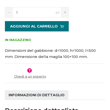
5
0
S
N
1
0
pz
n
a
7
*
í
v
3
5
ž
ý
7
0
AGGIUNGI AL CARRELLO
i
š
8
0
t
i
-
m
t
IN MAGAZZINO
1
n
m
0
o
n
Dimensioni del gabbione: d=1000, h=1000, l=500
0
ž
o
mm. Dimensione della maglia 100×100 mm.
*
s
ž
t
s
1
v
t
0
í
v
0
Chiedi a un esperto
í
INFORMAZIONI DI DETTAGLIO