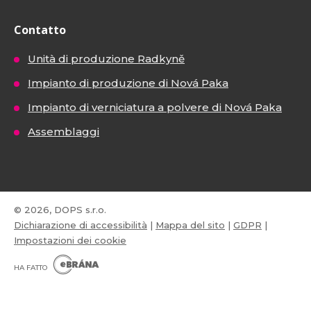
Contatto
Unità di produzione Radkyně
Impianto di produzione di Nová Paka
Impianto di verniciatura a polvere di Nová Paka
Assemblaggi
© 2026, DOPS s.r.o.
Dichiarazione di accessibilità
|
Mappa del sito
|
GDPR
|
Impostazioni dei cookie
E
B
HA FATTO
R
Á
N
VISA
MasterCard
Maestro
A
.