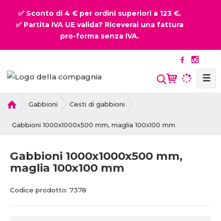
✅ Sconto di 4 € per ordini superiori a 123 €.
✅ Partita IVA UE valida? Riceverai una fattura
pro-forma senza IVA.
☰
P
Gabbioni
Cesti di gabbioni
r
i
Gabbioni 1000x1000x500 mm, maglia 100x100 mm
m
a
Gabbioni 1000x1000x500 mm,
p
maglia 100x100 mm
a
g
C
C
i
Codice prodotto:
7378
o
o
n
d
d
a