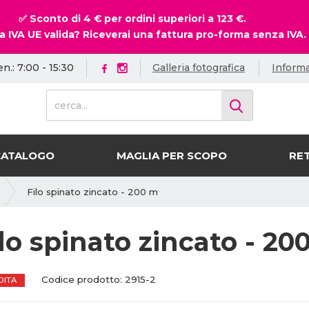
✅ Sconto di 4 € per ordini superiori a 123 €.
a IVA UE valida? Riceverai una fattura pro-forma senza IVA.
en.: 7:00 - 15:30
Galleria fotografica
Informa
c
e
r
c
CATALOGO
MAGLIA PER SCOPO
RET
a
.
.
Filo spinato zincato - 200 m
.
lo spinato zincato - 20
C
C
Codice prodotto:
2915-2
DITA
o
o
d
d