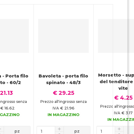
Morsetto - su
 - Porta filo
Bavoleta - porta filo
del tenditore 
to - 60/2
spinato - 48/3
vite
21.13
€ 29.25
€ 4.25
'ingrosso senza
Prezzo all'ingrosso senza
Prezzo all'ingross
€ 16.62
€ 21.96
IVA
€ 3.17
IVA
AGAZZINO
IN MAGAZZINO
IN MAGAZZ
pz
pz