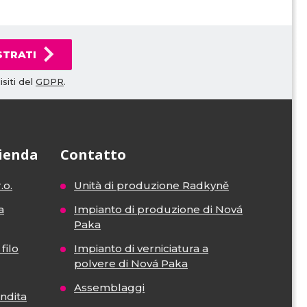
STRATI
siti del
GDPR
.
zienda
Contatto
.o.
Unità di produzione Radkyně
a
Impianto di produzione di Nová
Paka
filo
Impianto di verniciatura a
polvere di Nová Paka
Assemblaggi
endita