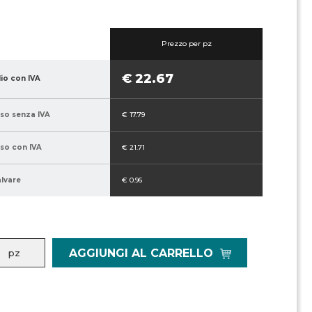
Prezzo per pz
€ 22.67
lio con IVA
sso senza IVA
€ 17.79
sso con IVA
€ 21.71
alvare
€ 0.96
AGGIUNGI AL CARRELLO
pz