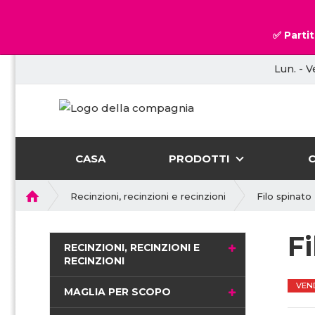
✅ Partit
Lun. - V
CASA
PRODOTTI
P
Recinzioni, recinzioni e recinzioni
Filo spinato
r
i
Fi
m
RECINZIONI, RECINZIONI E
a
RECINZIONI
p
VEN
a
MAGLIA PER SCOPO
g