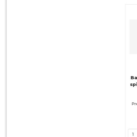
Ba
sp
Pr