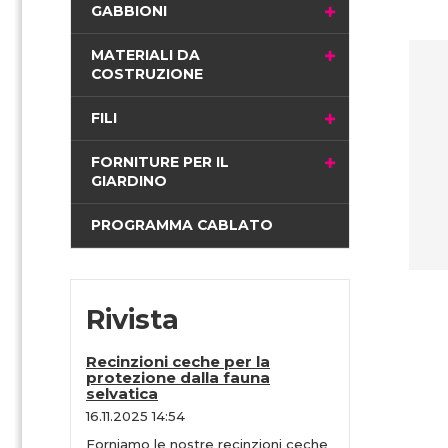
i
GABBIONI
n
a
MATERIALI DA
COSTRUZIONE
FILI
FORNITURE PER IL
GIARDINO
PROGRAMMA CABLATO
Rivista
Recinzioni ceche per la
protezione dalla fauna
selvatica
16.11.2025 14:54
Forniamo le nostre recinzioni ceche