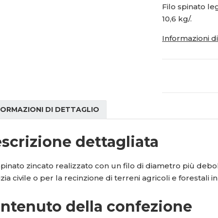
i
i
1
Filo spinato l
t
t
5
10,6 kg/.
m
m
1
n
n
Informazioni d
2
o
o
ž
9
ž
s
s
1
t
t
5
v
v
í
í
FORMAZIONI DI DETTAGLIO
scrizione dettagliata
spinato zincato realizzato con un filo di diametro più debol
lizia civile o per la recinzione di terreni agricoli e forestali
ntenuto della confezione