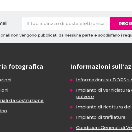
mail
REGI
rsonali non vengono pubblicati da nessuna parte e soddisfano i requi
ria fotografica
Informazioni sull'a
zioni
Informazioni su DOPS s.r
ioni
Impianto di verniciatura 
polvere
iali da costruzione
Impianto di ricottura del 
dino
Impianto di trafilatura
Condizioni Generali di V