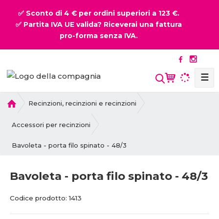
✅ Sconto di 4 € per ordini superiori a 123 €.
✅ Partita IVA UE valida? Riceverai una fattura
pro-forma senza IVA.
☰
P
Recinzioni, recinzioni e recinzioni
r
i
Accessori per recinzioni
m
Bavoleta - porta filo spinato - 48/3
a
p
a
Bavoleta - porta filo spinato - 48/3
g
i
C
C
Codice prodotto:
1413
n
o
o
a
d
d