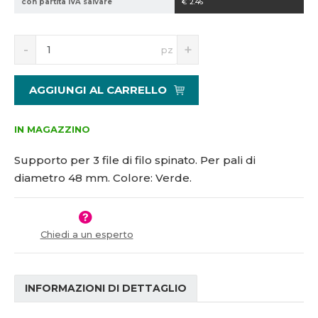
con partita IVA salvare
€ 2.46
1
5
S
N
1
pz
n
a
1
í
v
4
ž
ý
1
AGGIUNGI AL CARRELLO
i
š
3
t
i
m
t
IN MAGAZZINO
n
m
o
n
Supporto per 3 file di filo spinato. Per pali di
ž
o
diametro 48 mm. Colore: Verde.
s
ž
t
s
v
t
í
v
Chiedi a un esperto
í
INFORMAZIONI DI DETTAGLIO