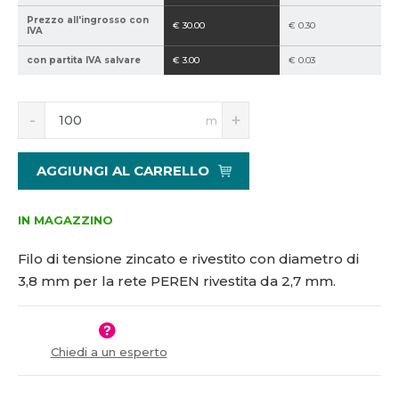
2
Prezzo all'ingrosso con
€ 30.00
€ 0.30
IVA
1
5
con partita IVA salvare
€ 3.00
€ 0.03
1
0
S
N
4
m
n
a
2
í
v
3
ž
ý
AGGIUNGI AL CARRELLO
i
š
t
i
m
t
IN MAGAZZINO
n
m
o
n
Filo di tensione zincato e rivestito con diametro di
ž
o
3,8 mm per la rete PEREN rivestita da 2,7 mm.
s
ž
t
s
v
t
í
v
Chiedi a un esperto
í