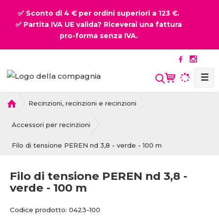
✅ Sconto di 4 € per ordini superiori a 123 €.
✅ Partita IVA UE valida? Riceverai una fattura
pro-forma senza IVA.
☰
P
Recinzioni, recinzioni e recinzioni
r
i
Accessori per recinzioni
m
Filo di tensione PEREN nd 3,8 - verde - 100 m
a
p
a
Filo di tensione PEREN nd 3,8 -
g
verde - 100 m
i
n
C
C
Codice prodotto:
0423-100
a
o
o