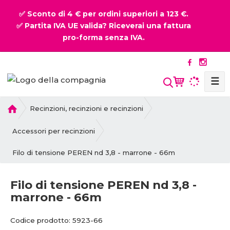
✅ Sconto di 4 € per ordini superiori a 123 €.
✅ Partita IVA UE valida? Riceverai una fattura
pro-forma senza IVA.
☰
P
Recinzioni, recinzioni e recinzioni
r
i
Accessori per recinzioni
m
Filo di tensione PEREN nd 3,8 - marrone - 66m
a
p
a
Filo di tensione PEREN nd 3,8 -
g
marrone - 66m
i
n
C
C
Codice prodotto:
5923-66
a
o
o