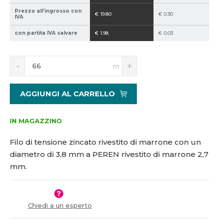
2
Prezzo all'ingrosso con
€ 19.80
€ 0.30
IVA
1
5
con partita IVA salvare
€ 1.98
€ 0.03
1
5
S
N
9
m
n
a
2
í
v
3
ž
ý
AGGIUNGI AL CARRELLO
i
š
t
i
m
t
IN MAGAZZINO
n
m
o
n
Filo di tensione zincato rivestito di marrone con un
ž
o
diametro di 3,8 mm a PEREN rivestito di marrone 2,7
s
ž
mm.
t
s
v
t
í
v
í
Chiedi a un esperto