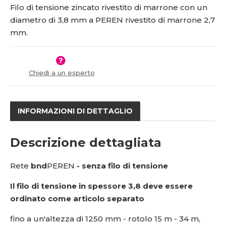
o
n
Filo di tensione zincato rivestito di marrone con un
2
ž
o
1
diametro di 3,8 mm a PEREN rivestito di marrone 2,7
s
ž
5
mm.
t
s
1
v
t
5
í
v
í
9
Chiedi a un esperto
2
3
INFORMAZIONI DI DETTAGLIO
Descrizione dettagliata
Rete
bnd
PEREN
- senza filo di tensione
Il filo di tensione in spessore 3,8 deve essere
ordinato come articolo separato
fino a un'altezza di 1250 mm - rotolo 15 m - 34 m,