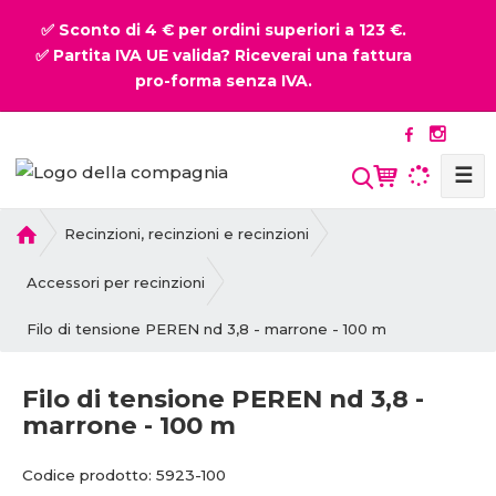
✅ Sconto di 4 € per ordini superiori a 123 €.
✅ Partita IVA UE valida? Riceverai una fattura
pro-forma senza IVA.
☰
P
Recinzioni, recinzioni e recinzioni
r
i
Accessori per recinzioni
m
Filo di tensione PEREN nd 3,8 - marrone - 100 m
a
p
a
Filo di tensione PEREN nd 3,8 -
g
marrone - 100 m
i
n
C
C
Codice prodotto:
5923-100
a
o
o