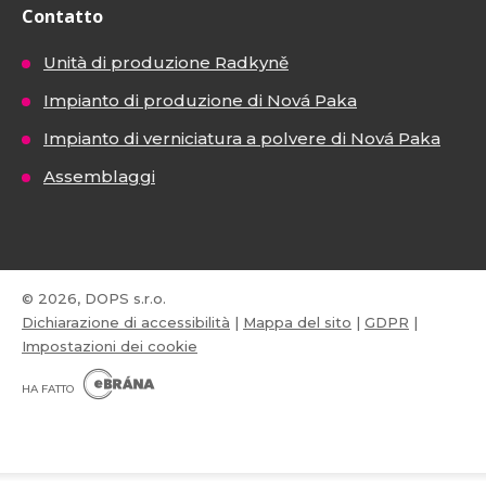
Contatto
Unità di produzione Radkyně
Impianto di produzione di Nová Paka
Impianto di verniciatura a polvere di Nová Paka
Assemblaggi
© 2026, DOPS s.r.o.
Dichiarazione di accessibilità
|
Mappa del sito
|
GDPR
|
Impostazioni dei cookie
E
B
HA FATTO
R
Á
N
VISA
MasterCard
Maestro
A
.
C
Z