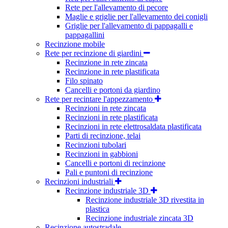
Rete per l'allevamento di pecore
Maglie e griglie per l'allevamento dei conigli
Griglie per l'allevamento di pappagalli e
pappagallini
Recinzione mobile
Rete per recinzione di giardini
Recinzione in rete zincata
Recinzione in rete plastificata
Filo spinato
Cancelli e portoni da giardino
Rete per recintare l'appezzamento
Recinzioni in rete zincata
Recinzioni in rete plastificata
Recinzioni in rete elettrosaldata plastificata
Parti di recinzione, telai
Recinzioni tubolari
Recinzioni in gabbioni
Cancelli e portoni di recinzione
Pali e puntoni di recinzione
Recinzioni industriali
Recinzione industriale 3D
Recinzione industriale 3D rivestita in
plastica
Recinzione industriale zincata 3D
Recinzione autostradale