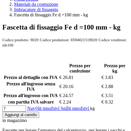
Materiali da costruzione
Imbracature di fissaggio
Fascetta di fissaggio Fe d =100 mm - kg
Fascetta di fissaggio Fe d =100 mm - kg
Codice prodotto:
9020
Codice produttore:
8594021519020
Codice venditore:
úfe100
Prezzo per
Prezzo per
confezione
kg
Prezzo al dettaglio con IVA
€ 26.81
€ 3.83
Prezzo all'ingrosso senza
€ 20.16
€ 2.88
IVA
Prezzo all'ingrosso con IVA
€ 24.57
€ 3.51
con partita IVA salvare
€ 2.24
€ 0.32
Navýšit množství
Snížit množství
kg
Aggiungi al carrello
in magazzino
Fascette per legare l'armatura del calcestruzzo, per legare i sacchi e