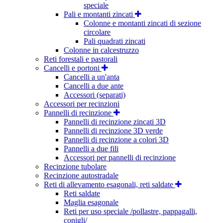
speciale
Pali e montanti zincati
Colonne e montanti zincati di sezione
circolare
Pali quadrati zincati
Colonne in calcestruzzo
Reti forestali e pastorali
Cancelli e portoni
Cancelli a un'anta
Cancelli a due ante
Accessori (separati)
Accessori per recinzioni
Pannelli di recinzione
Pannelli di recinzione zincati 3D
Pannelli di recinzione 3D verde
Pannelli di recinzione a colori 3D
Pannelli a due fili
Accessori per pannelli di recinzione
Recinzione tubolare
Recinzione autostradale
Reti di allevamento esagonali, reti saldate
Reti saldate
Maglia esagonale
Reti per uso speciale /pollastre, pappagalli,
conigli/