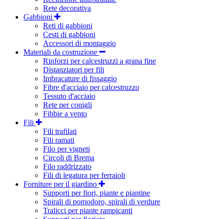
Rete decorativa
Gabbioni
Reti di gabbioni
Cesti di gabbioni
Accessori di montaggio
Materiali da costruzione
Rinforzi per calcestruzzi a grana fine
Distanziatori per fili
Imbracature di fissaggio
Fibre d'acciaio per calcestruzzo
Tessuto d'acciaio
Rete per conigli
Fibbie a vento
Fili
Fili trafilati
Fili ramati
Filo per vigneti
Circoli di Brema
Filo raddrizzato
Fili di legatura per ferraioli
Forniture per il giardino
Supporti per fiori, piante e piantine
Spirali di pomodoro, spirali di verdure
Tralicci per piante rampicanti