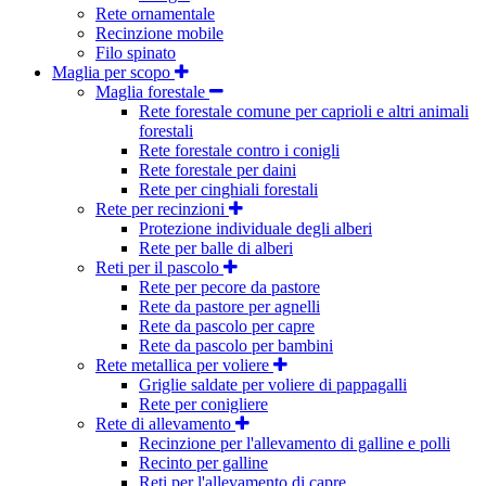
Rete ornamentale
Recinzione mobile
Filo spinato
Maglia per scopo
Maglia forestale
Rete forestale comune per caprioli e altri animali
forestali
Rete forestale contro i conigli
Rete forestale per daini
Rete per cinghiali forestali
Rete per recinzioni
Protezione individuale degli alberi
Rete per balle di alberi
Reti per il pascolo
Rete per pecore da pastore
Rete da pastore per agnelli
Rete da pascolo per capre
Rete da pascolo per bambini
Rete metallica per voliere
Griglie saldate per voliere di pappagalli
Rete per conigliere
Rete di allevamento
Recinzione per l'allevamento di galline e polli
Recinto per galline
Reti per l'allevamento di capre