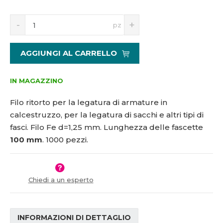
5
S
N
1
pz
n
a
1
í
v
8
ž
ý
3
AGGIUNGI AL CARRELLO
i
š
3
t
i
m
t
IN MAGAZZINO
n
m
o
n
Filo ritorto per la legatura di armature in
ž
o
calcestruzzo, per la legatura di sacchi e altri tipi di
s
ž
fasci. Filo Fe d=1,25 mm. Lunghezza delle fascette
t
s
v
t
100 mm
. 1000 pezzi.
í
v
í
Chiedi a un esperto
INFORMAZIONI DI DETTAGLIO