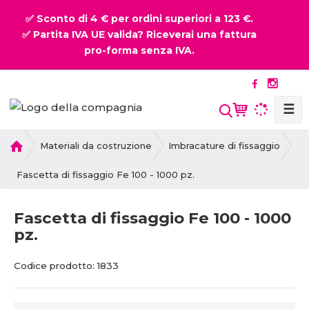
✅ Sconto di 4 € per ordini superiori a 123 €.
✅ Partita IVA UE valida? Riceverai una fattura
pro-forma senza IVA.
☰
P
Materiali da costruzione
Imbracature di fissaggio
r
i
Fascetta di fissaggio Fe 100 - 1000 pz.
m
a
Fascetta di fissaggio Fe 100 - 1000
p
pz.
a
g
C
C
i
Codice prodotto:
1833
o
o
n
d
d
a