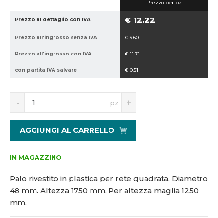
Prezzo per pz
5
4
9
8
€ 12.22
Prezzo al dettaglio con IVA
4
-
Prezzo all'ingrosso senza IVA
€ 9.60
0
1
2
7
Prezzo all'ingrosso con IVA
€ 11.71
1
5
con partita IVA salvare
€ 0.51
5
0
1
0
S
N
pz
5
n
a
8
í
v
4
ž
ý
AGGIUNGI AL CARRELLO
i
š
t
i
m
t
IN MAGAZZINO
n
m
o
n
Palo rivestito in plastica per rete quadrata. Diametro
ž
o
48 mm. Altezza 1750 mm. Per altezza maglia 1250
s
ž
mm.
t
s
v
t