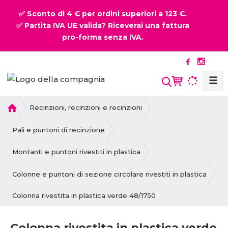
✅ Sconto di 4 € per ordini superiori a 123 €.
✅ Partita IVA UE valida? Riceverai una fattura
pro-forma senza IVA.
☰
P
Recinzioni, recinzioni e recinzioni
r
i
Pali e puntoni di recinzione
m
a
Montanti e puntoni rivestiti in plastica
p
a
Colonne e puntoni di sezione circolare rivestiti in plastica
g
Colonna rivestita in plastica verde 48/1750
i
n
a
Colonna rivestita in plastica verde