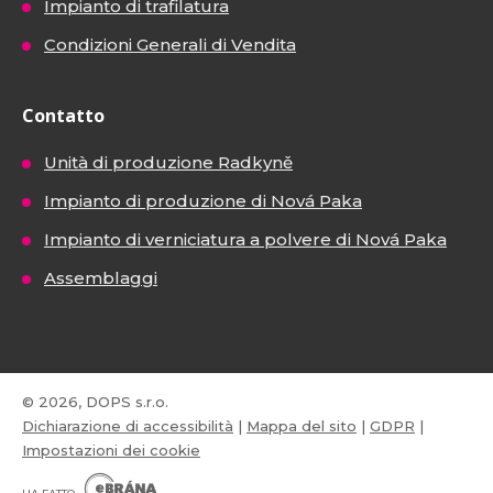
Impianto di trafilatura
Condizioni Generali di Vendita
Contatto
Unità di produzione Radkyně
Impianto di produzione di Nová Paka
Impianto di verniciatura a polvere di Nová Paka
Assemblaggi
© 2026, DOPS s.r.o.
Dichiarazione di accessibilità
|
Mappa del sito
|
GDPR
|
Impostazioni dei cookie
E
B