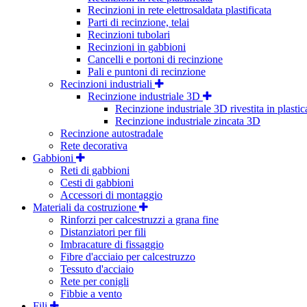
Recinzioni in rete elettrosaldata plastificata
Parti di recinzione, telai
Recinzioni tubolari
Recinzioni in gabbioni
Cancelli e portoni di recinzione
Pali e puntoni di recinzione
Recinzioni industriali
Recinzione industriale 3D
Recinzione industriale 3D rivestita in plastic
Recinzione industriale zincata 3D
Recinzione autostradale
Rete decorativa
Gabbioni
Reti di gabbioni
Cesti di gabbioni
Accessori di montaggio
Materiali da costruzione
Rinforzi per calcestruzzi a grana fine
Distanziatori per fili
Imbracature di fissaggio
Fibre d'acciaio per calcestruzzo
Tessuto d'acciaio
Rete per conigli
Fibbie a vento
Fili