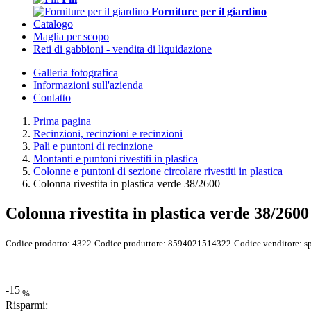
Forniture per il giardino
Catalogo
Maglia per scopo
Reti di gabbioni - vendita di liquidazione
Galleria fotografica
Informazioni sull'azienda
Contatto
Prima pagina
Recinzioni, recinzioni e recinzioni
Pali e puntoni di recinzione
Montanti e puntoni rivestiti in plastica
Colonne e puntoni di sezione circolare rivestiti in plastica
Colonna rivestita in plastica verde 38/2600
Colonna rivestita in plastica verde 38/2600
Codice prodotto:
4322
Codice produttore:
8594021514322
Codice venditore:
s
-15
%
Risparmi: