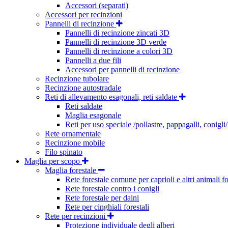
Accessori (separati)
Accessori per recinzioni
Pannelli di recinzione
Pannelli di recinzione zincati 3D
Pannelli di recinzione 3D verde
Pannelli di recinzione a colori 3D
Pannelli a due fili
Accessori per pannelli di recinzione
Recinzione tubolare
Recinzione autostradale
Reti di allevamento esagonali, reti saldate
Reti saldate
Maglia esagonale
Reti per uso speciale /pollastre, pappagalli, conigli/
Rete ornamentale
Recinzione mobile
Filo spinato
Maglia per scopo
Maglia forestale
Rete forestale comune per caprioli e altri animali fo
Rete forestale contro i conigli
Rete forestale per daini
Rete per cinghiali forestali
Rete per recinzioni
Protezione individuale degli alberi