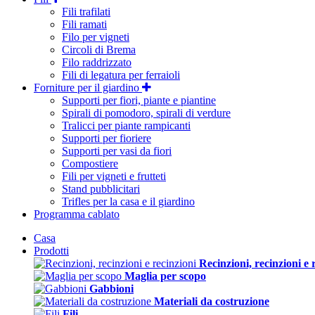
Fili trafilati
Fili ramati
Filo per vigneti
Circoli di Brema
Filo raddrizzato
Fili di legatura per ferraioli
Forniture per il giardino
Supporti per fiori, piante e piantine
Spirali di pomodoro, spirali di verdure
Tralicci per piante rampicanti
Supporti per fioriere
Supporti per vasi da fiori
Compostiere
Fili per vigneti e frutteti
Stand pubblicitari
Trifles per la casa e il giardino
Programma cablato
Casa
Prodotti
Recinzioni, recinzioni e 
Maglia per scopo
Gabbioni
Materiali da costruzione
Fili