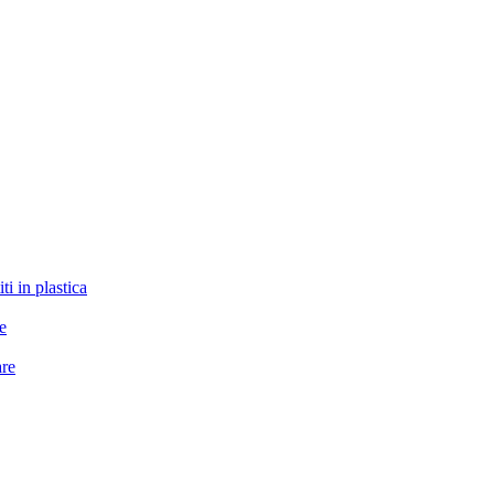
ti in plastica
le
are