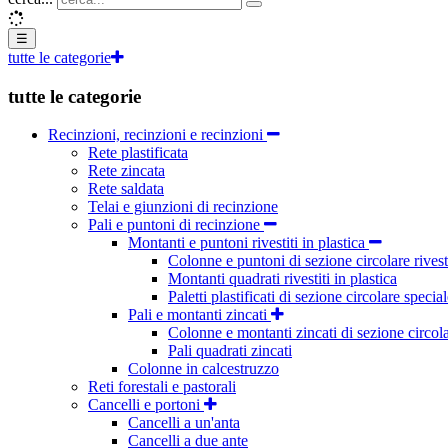
☰
tutte le categorie
tutte le categorie
Recinzioni, recinzioni e recinzioni
Rete plastificata
Rete zincata
Rete saldata
Telai e giunzioni di recinzione
Pali e puntoni di recinzione
Montanti e puntoni rivestiti in plastica
Colonne e puntoni di sezione circolare rivesti
Montanti quadrati rivestiti in plastica
Paletti plastificati di sezione circolare specia
Pali e montanti zincati
Colonne e montanti zincati di sezione circol
Pali quadrati zincati
Colonne in calcestruzzo
Reti forestali e pastorali
Cancelli e portoni
Cancelli a un'anta
Cancelli a due ante