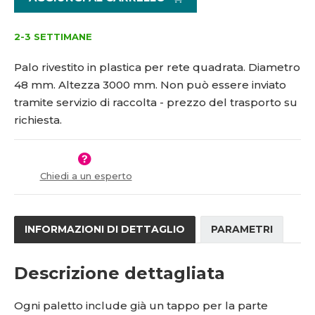
i
š
5
4
t
i
9
8
m
t
2-3 SETTIMANE
4
-
n
m
0
3
o
n
Palo rivestito in plastica per rete quadrata. Diametro
2
0
ž
o
48 mm. Altezza 3000 mm.
Non può essere inviato
1
0
s
ž
tramite servizio di raccolta - prezzo del trasporto su
t
s
5
0
v
t
1
richiesta.
í
v
3
í
3
8
Chiedi a un esperto
1
3
č
INFORMAZIONI DI DETTAGLIO
PARAMETRI
Descrizione dettagliata
Ogni paletto include già un tappo per la parte