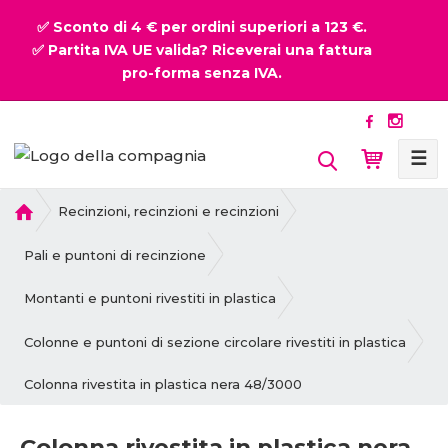
✅ Sconto di 4 € per ordini superiori a 123 €.
✅ Partita IVA UE valida? Riceverai una fattura
pro-forma senza IVA.
☰
P
Recinzioni, recinzioni e recinzioni
r
i
Pali e puntoni di recinzione
m
a
Montanti e puntoni rivestiti in plastica
p
a
Colonne e puntoni di sezione circolare rivestiti in plastica
g
Colonna rivestita in plastica nera 48/3000
i
n
a
Colonna rivestita in plastica nera