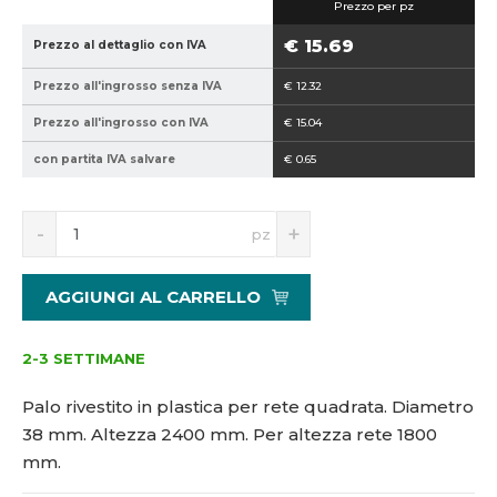
Prezzo per pz
5
3
9
8
€ 15.69
Prezzo al dettaglio con IVA
4
-
Prezzo all'ingrosso senza IVA
€ 12.32
0
2
2
4
Prezzo all'ingrosso con IVA
€ 15.04
1
0
con partita IVA salvare
€ 0.65
5
0
1
3
S
N
pz
4
n
a
3
í
v
1
ž
ý
AGGIUNGI AL CARRELLO
i
š
5
t
i
č
m
t
2-3 SETTIMANE
n
m
o
n
Palo rivestito in plastica per rete quadrata. Diametro
ž
o
38 mm. Altezza 2400 mm. Per altezza rete 1800
s
ž
mm.
t
s
v
t