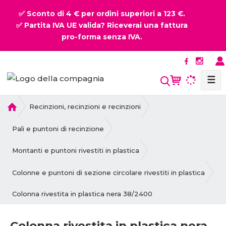
✅ Sconto di 4 € per ordini superiori a 123 €.
✅ Partita IVA UE valida? Riceverai una fattura
pro-forma senza IVA.
☰
P
Recinzioni, recinzioni e recinzioni
r
i
Pali e puntoni di recinzione
m
a
Montanti e puntoni rivestiti in plastica
p
a
Colonne e puntoni di sezione circolare rivestiti in plastica
g
Colonna rivestita in plastica nera 38/2400
i
n
a
Colonna rivestita in plastica nera