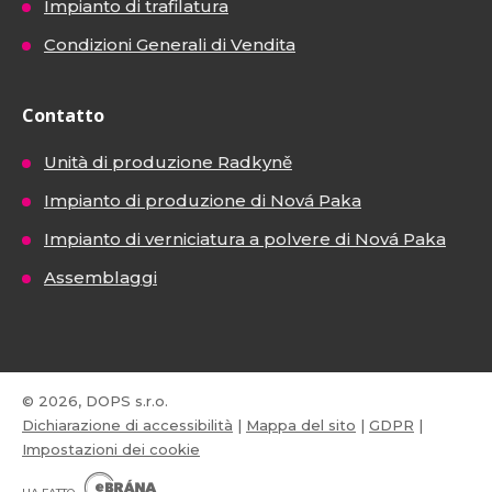
Impianto di trafilatura
Condizioni Generali di Vendita
Contatto
Unità di produzione Radkyně
Impianto di produzione di Nová Paka
Impianto di verniciatura a polvere di Nová Paka
Assemblaggi
© 2026, DOPS s.r.o.
Dichiarazione di accessibilità
|
Mappa del sito
|
GDPR
|
Impostazioni dei cookie
E
B