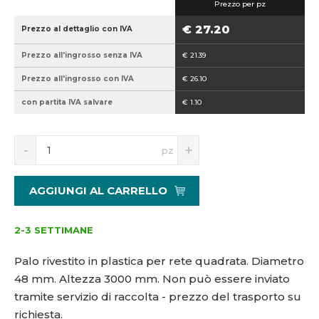
Prezzo per pz
5
4
9
8
€ 27.20
Prezzo al dettaglio con IVA
4
-
Prezzo all'ingrosso senza IVA
€ 21.39
0
3
2
0
Prezzo all'ingrosso con IVA
€ 26.10
1
0
con partita IVA salvare
€ 1.10
5
0
1
3
S
N
pz
3
n
a
8
í
v
1
ž
ý
AGGIUNGI AL CARRELLO
i
š
3
t
i
š
m
t
2-3 SETTIMANE
n
m
o
n
Palo rivestito in plastica per rete quadrata. Diametro
ž
o
48 mm. Altezza 3000 mm.
Non può essere inviato
s
ž
tramite servizio di raccolta - prezzo del trasporto su
t
s
v
t
richiesta.