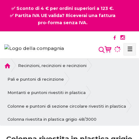
✅ Sconto di 4 € per ordini superiori a 123 €.
✅ Partita IVA UE valida? Riceverai una fattura
pro-forma senza IVA.
☰
P
Recinzioni, recinzioni e recinzioni
r
i
Pali e puntoni di recinzione
m
a
Montanti e puntoni rivestiti in plastica
p
a
Colonne e puntoni di sezione circolare rivestiti in plastica
g
Colonna rivestita in plastica grigio 48/3000
i
n
a
Colonna rivestita in plastica grigio