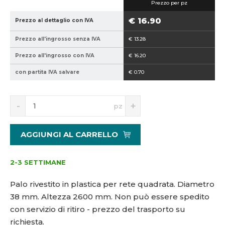
Prezzo per pz
5
3
9
8
€ 16.90
Prezzo al dettaglio con IVA
4
-
Prezzo all'ingrosso senza IVA
€ 13.28
0
2
2
6
Prezzo all'ingrosso con IVA
€ 16.20
1
0
con partita IVA salvare
€ 0.70
5
0
1
3
S
N
pz
4
n
a
3
í
v
2
ž
ý
AGGIUNGI AL CARRELLO
i
š
2
t
i
š
m
t
2-3 SETTIMANE
n
m
o
n
Palo rivestito in plastica per rete quadrata. Diametro
ž
o
38 mm. Altezza 2600 mm.
Non può essere spedito
s
ž
con servizio di ritiro - prezzo del trasporto su
t
s
v
t
richiesta.