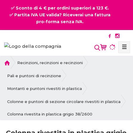
✅ Sconto di 4 € per ordini superiori a 123 €.
✅ Partita IVA UE valida? Riceverai una fattura
pro-forma senza IVA.
☰
P
Recinzioni, recinzioni e recinzioni
r
i
Pali e puntoni di recinzione
m
a
Montanti e puntoni rivestiti in plastica
p
a
Colonne e puntoni di sezione circolare rivestiti in plastica
g
Colonna rivestita in plastica grigio 38/2600
i
n
a
Colonna rivestita in plastica grigio