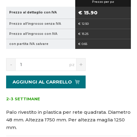
Prezzo per pz
5
4
9
8
€ 15.90
Prezzo al dettaglio con IVA
4
-
Prezzo all'ingrosso senza IVA
€ 12.50
0
1
2
7
Prezzo all'ingrosso con IVA
€ 15.25
1
5
con partita IVA salvare
€ 0.65
5
0
1
3
S
N
pz
0
n
a
5
í
v
8
ž
ý
AGGIUNGI AL CARRELLO
i
š
4
t
i
š
m
t
2-3 SETTIMANE
n
m
o
n
Palo rivestito in plastica per rete quadrata. Diametro
ž
o
48 mm. Altezza 1750 mm. Per altezza maglia 1250
s
ž
mm.
t
s
v
t