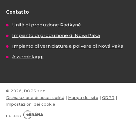
Contatto
Unità di produzione Radkyně
Impianto di produzione di Nová Paka
Impianto di verniciatura a polvere di Nová Paka
Assemblaggi
© 2026, DOPS s.r.o.
Dichiarazione di accessibilità
|
Mappa del sito
|
GDPR
|
Impostazioni dei cookie
E
B
HA FATTO
R
Á
N
VISA
MasterCard
Maestro
A
.