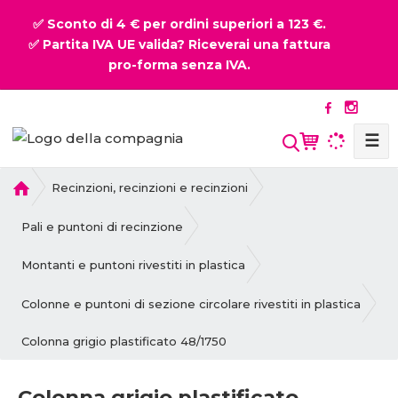
✅ Sconto di 4 € per ordini superiori a 123 €.
✅ Partita IVA UE valida? Riceverai una fattura
pro-forma senza IVA.
☰
P
Recinzioni, recinzioni e recinzioni
r
i
Pali e puntoni di recinzione
m
a
Montanti e puntoni rivestiti in plastica
p
a
Colonne e puntoni di sezione circolare rivestiti in plastica
g
Colonna grigio plastificato 48/1750
i
n
a
Colonna grigio plastificato