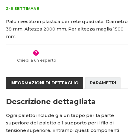
t
i
9
8
m
t
2-3 SETTIMANE
4
-
n
m
0
2
o
n
Palo rivestito in plastica per rete quadrata. Diametro
2
0
ž
o
38 mm. Altezza 2000 mm. Per altezza maglia 1500
1
0
s
ž
mm.
t
s
5
0
v
t
1
í
v
3
í
4
Chiedi a un esperto
2
9
2
m
INFORMAZIONI DI DETTAGLIO
PARAMETRI
Descrizione dettagliata
Ogni paletto include già un tappo per la parte
superiore del paletto e 1 supporto per il filo di
tensione superiore. Entrambi questi componenti