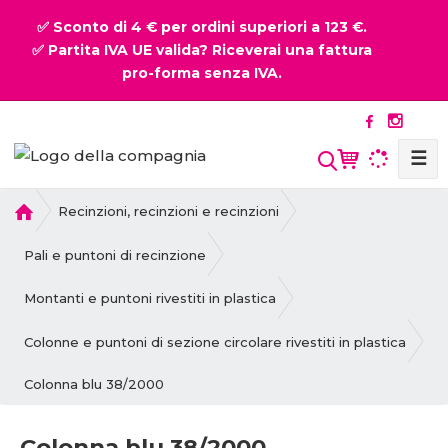
✅ Sconto di 4 € per ordini superiori a 123 €.
✅ Partita IVA UE valida? Riceverai una fattura
pro-forma senza IVA.
☰
P
Recinzioni, recinzioni e recinzioni
r
i
Pali e puntoni di recinzione
m
a
Montanti e puntoni rivestiti in plastica
p
a
Colonne e puntoni di sezione circolare rivestiti in plastica
g
Colonna blu 38/2000
i
n
a
Colonna blu 38/2000