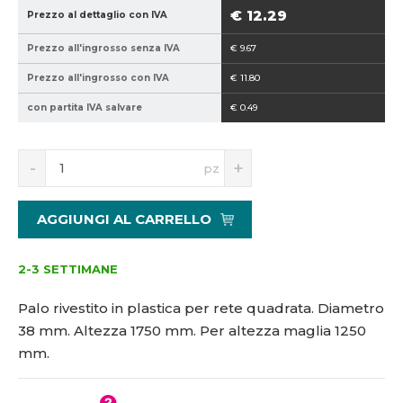
9
8
€ 12.29
Prezzo al dettaglio con IVA
4
-
Prezzo all'ingrosso senza IVA
€ 9.67
0
1
2
7
Prezzo all'ingrosso con IVA
€ 11.80
1
5
con partita IVA salvare
€ 0.49
5
0
1
3
S
N
pz
4
n
a
2
í
v
8
ž
ý
AGGIUNGI AL CARRELLO
i
š
5
t
i
m
m
t
2-3 SETTIMANE
n
m
o
n
Palo rivestito in plastica per rete quadrata. Diametro
ž
o
38 mm. Altezza 1750 mm. Per altezza maglia 1250
s
ž
mm.
t
s
v
t
í
v