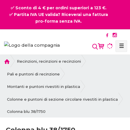
✅ Sconto di 4 € per ordini superiori a 123 €.
✅ Partita IVA UE valida? Riceverai una fattura
pro-forma senza IVA.
☰
P
Recinzioni, recinzioni e recinzioni
r
i
Pali e puntoni di recinzione
m
a
Montanti e puntoni rivestiti in plastica
p
a
Colonne e puntoni di sezione circolare rivestiti in plastica
g
Colonna blu 38/1750
i
n
a
Colonna blu 38/1750