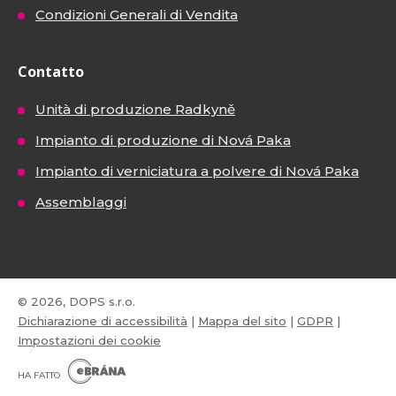
Condizioni Generali di Vendita
Contatto
Unità di produzione Radkyně
Impianto di produzione di Nová Paka
Impianto di verniciatura a polvere di Nová Paka
Assemblaggi
© 2026, DOPS s.r.o.
Dichiarazione di accessibilità
|
Mappa del sito
|
GDPR
|
Impostazioni dei cookie
E
B
HA FATTO
R
Á