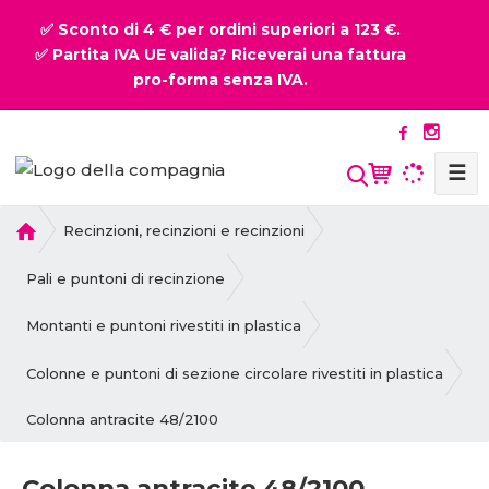
✅ Sconto di 4 € per ordini superiori a 123 €.
✅ Partita IVA UE valida? Riceverai una fattura
pro-forma senza IVA.
☰
P
Recinzioni, recinzioni e recinzioni
r
i
Pali e puntoni di recinzione
m
a
Montanti e puntoni rivestiti in plastica
p
a
Colonne e puntoni di sezione circolare rivestiti in plastica
g
Colonna antracite 48/2100
i
n
a
Colonna antracite 48/2100