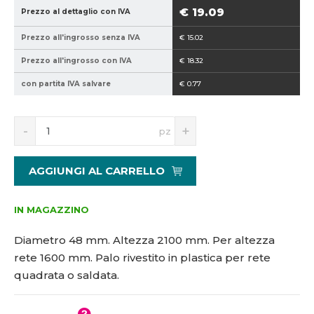
9
8
€ 19.09
Prezzo al dettaglio con IVA
4
-
Prezzo all'ingrosso senza IVA
€ 15.02
0
2
2
1
Prezzo all'ingrosso con IVA
€ 18.32
1
0
con partita IVA salvare
€ 0.77
5
0
1
3
S
N
pz
0
n
a
5
í
v
9
ž
ý
AGGIUNGI AL CARRELLO
i
š
1
t
i
a
m
t
IN MAGAZZINO
n
m
o
n
Diametro 48 mm. Altezza 2100 mm. Per altezza
ž
o
rete 1600 mm. Palo rivestito in plastica per rete
s
ž
quadrata o saldata.
t
s
v
t
í
v