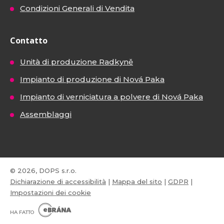
Condizioni Generali di Vendita
Contatto
Unità di produzione Radkyně
Impianto di produzione di Nová Paka
Impianto di verniciatura a polvere di Nová Paka
Assemblaggi
© 2026, DOPS s.r.o.
Dichiarazione di accessibilità
|
Mappa del sito
|
GDPR
|
Impostazioni dei cookie
E
B
HA FATTO
R
Á