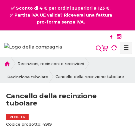
✅ Sconto di 4 € per ordini superiori a 123 €.
✅ Partita IVA UE valida? Riceverai una fattura
pro-forma senza IVA.
☰
P
Recinzioni, recinzioni e recinzioni
r
i
Cancello della recinzione tubolare
Recinzione tubolare
m
a
Cancello della recinzione
p
tubolare
a
g
i
VENDITA
n
C
Codice prodotto:
4919
a
o