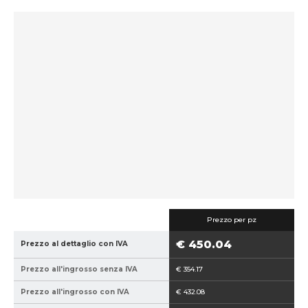
d
i
c
e
p
r
o
d
u
t
t
o
r
e
:
Prezzo per pz
8
€ 450.04
Prezzo al dettaglio con IVA
5
9
Prezzo all'ingrosso senza IVA
€ 354.17
4
0
Prezzo all'ingrosso con IVA
€ 432.08
2