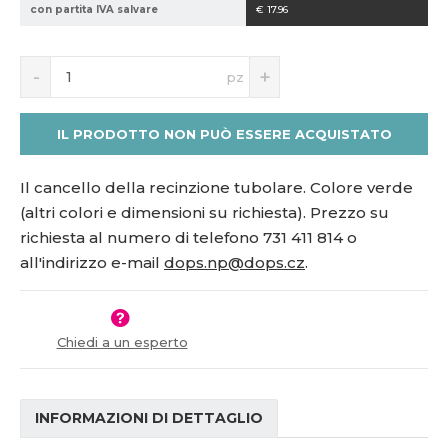
con partita IVA salvare
€ 17.96
1
5
S
N
1
pz
n
a
4
í
v
9
ž
ý
1
IL PRODOTTO NON PUÒ ESSERE ACQUISTATO
i
š
9
t
i
m
t
Il cancello della recinzione tubolare. Colore verde
n
m
(altri colori e dimensioni su richiesta). Prezzo su
o
n
richiesta al numero di telefono 731 411 814 o
ž
o
all'indirizzo e-mail
dops.np@dops.cz
.
s
ž
t
s
v
t
í
v
í
Chiedi a un esperto
INFORMAZIONI DI DETTAGLIO