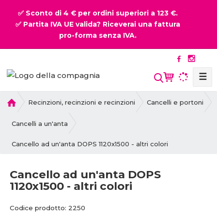
✅ Sconto di 4 € per ordini superiori a 123 €.
✅ Partita IVA UE valida? Riceverai una fattura
pro-forma senza IVA.
☰
P
Recinzioni, recinzioni e recinzioni
Cancelli e portoni
r
i
Cancelli a un'anta
m
Cancello ad un'anta DOPS 1120x1500 - altri colori
a
p
a
Cancello ad un'anta DOPS
g
1120x1500 - altri colori
i
n
C
C
Codice prodotto:
2250
a
o
o