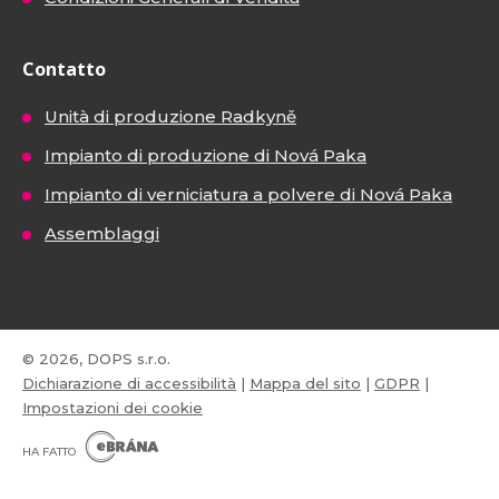
Contatto
Unità di produzione Radkyně
Impianto di produzione di Nová Paka
Impianto di verniciatura a polvere di Nová Paka
Assemblaggi
© 2026, DOPS s.r.o.
Dichiarazione di accessibilità
|
Mappa del sito
|
GDPR
|
Impostazioni dei cookie
E
B
HA FATTO
R
Á
N
VISA
MasterCard
Maestro