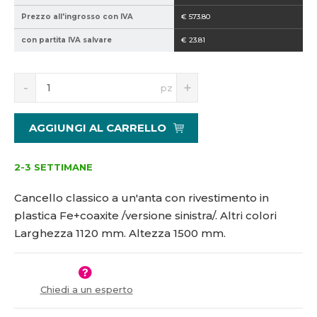
2
Prezzo all'ingrosso con IVA
€ 573.80
1
con partita IVA salvare
€ 23.81
5
1
2
S
N
pz
2
n
a
5
í
v
0
ž
ý
AGGIUNGI AL CARRELLO
i
š
t
i
m
t
2-3 SETTIMANE
n
m
o
n
Cancello classico a un'anta con rivestimento in
ž
o
plastica Fe+coaxite /versione sinistra/. Altri colori
s
ž
Larghezza 1120 mm. Altezza 1500 mm.
t
s
v
t
í
v
í
Chiedi a un esperto