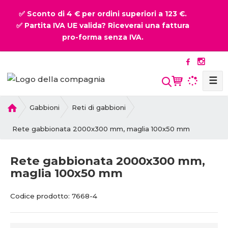
✅ Sconto di 4 € per ordini superiori a 123 €.
✅ Partita IVA UE valida? Riceverai una fattura
pro-forma senza IVA.
☰
P
Gabbioni
Reti di gabbioni
r
i
Rete gabbionata 2000x300 mm, maglia 100x50 mm
m
a
Rete gabbionata 2000x300 mm,
p
maglia 100x50 mm
a
g
C
C
i
Codice prodotto:
7668-4
o
o
n
d
d
a