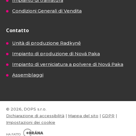
Impianto di trafilatura
Condizioni Generali di Vendita
Contatto
Unità di produzione Radkyně
Impianto di produzione di Nová Paka
Impianto di verniciatura a polvere di Nová Paka
Assemblaggi
© 2026, DOPS s.r.o.
Dichiarazione di accessibilità
|
Mappa del sito
|
GDPR
|
Impostazioni dei cookie
E
B
HA FATTO