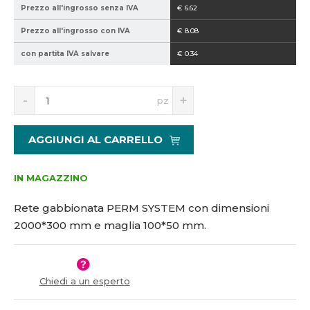
Prezzo all'ingrosso senza IVA
€ 6.62
5
0
1
0
Prezzo all'ingrosso con IVA
€ 8.08
7
-
con partita IVA salvare
€ 0.34
6
1
6
0
8
0
S
N
pz
*
n
a
5
í
v
ž
ý
0
AGGIUNGI AL CARRELLO
i
š
t
i
m
t
IN MAGAZZINO
n
m
o
n
Rete gabbionata PERM SYSTEM con dimensioni
ž
o
2000*300 mm e maglia 100*50 mm.
s
ž
t
s
v
t
í
v
Chiedi a un esperto
í