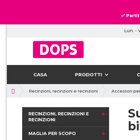
✅ Partit
Lun. - 
CASA
PRODOTTI
P
Recinzioni, recinzioni e recinzioni
Accessori per
r
i
S
m
RECINZIONI, RECINZIONI E
a
RECINZIONI
bi
p
a
MAGLIA PER SCOPO
g