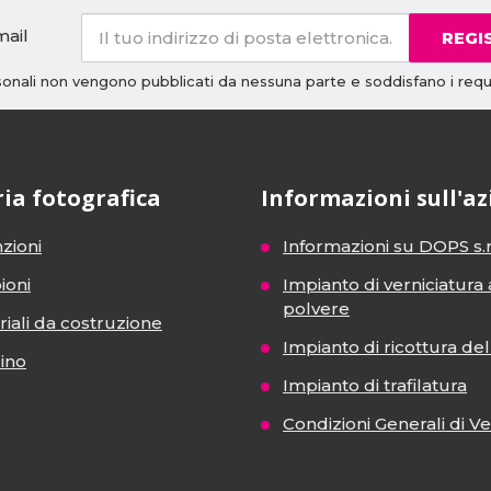
mail
REGI
rsonali non vengono pubblicati da nessuna parte e soddisfano i requi
ria fotografica
Informazioni sull'a
zioni
Informazioni su DOPS s.r
ioni
Impianto di verniciatura 
polvere
iali da costruzione
Impianto di ricottura del 
dino
Impianto di trafilatura
Condizioni Generali di V