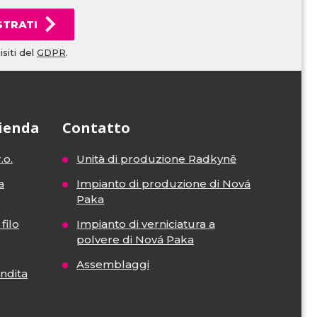
STRATI
siti del
GDPR
.
zienda
Contatto
.o.
Unità di produzione Radkyně
a
Impianto di produzione di Nová
Paka
filo
Impianto di verniciatura a
polvere di Nová Paka
Assemblaggi
endita