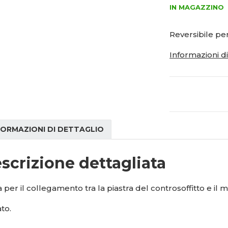
ý
IN MAGAZZINO
í
0
o
š
ž
2
z
i
i
1
n
Reversibile pe
t
t
5
m
m
Informazioni d
1
n
n
6
o
o
ž
3
ž
s
s
0
t
t
2
v
v
í
í
FORMAZIONI DI DETTAGLIO
scrizione dettagliata
a per il collegamento tra la piastra del controsoffitto e il
to.