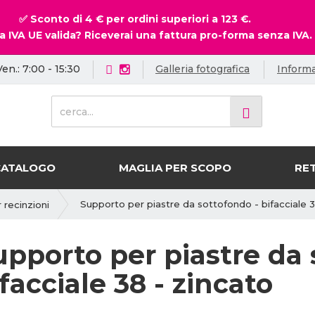
✅ Sconto di 4 € per ordini superiori a 123 €.
a IVA UE valida? Riceverai una fattura pro-forma senza IVA.
Ven.: 7:00 - 15:30
Galleria fotografica
Informa
c
e
r
c
a
CATALOGO
MAGLIA PER SCOPO
RET
.
.
Supporto per piastre da sottofondo - bifacciale 3
 recinzioni
.
upporto per piastre da 
facciale 38 - zincato