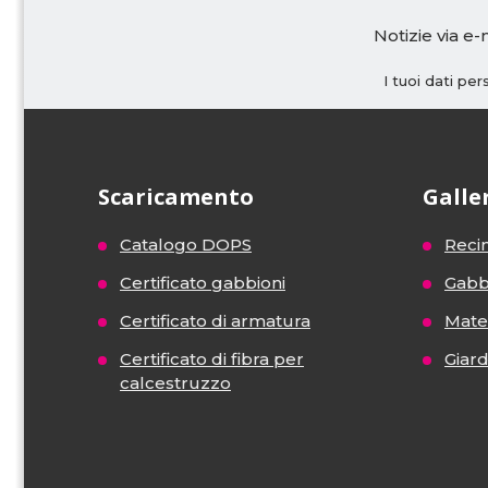
Notizie via e-
I tuoi dati pe
Scaricamento
Galle
Catalogo DOPS
Recin
Certificato gabbioni
Gabb
Certificato di armatura
Mater
Certificato di fibra per
Giar
calcestruzzo