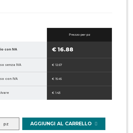
Prezzo per pz
€ 16.88
lio con IVA
sso senza IVA
€ 12.67
sso con IVA
€ 15.45
alvare
€ 1.43
AGGIUNGI AL CARRELLO
pz