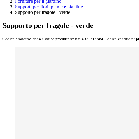
Forniture per il giardino
Supporti per fiori, piante e piantine
Supporto per fragole - verde
Supporto per fragole - verde
Codice prodotto:
5664
Codice produttore:
8594021515664
Codice venditore:
p