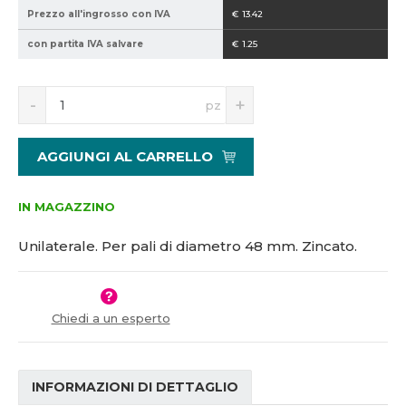
0
j
Prezzo all'ingrosso con IVA
€ 13.42
2
z
con partita IVA salvare
€ 1.25
1
n
5
S
N
1
pz
n
a
5
í
v
4
ž
ý
1
AGGIUNGI AL CARRELLO
i
š
1
t
i
m
t
IN MAGAZZINO
n
m
o
n
Unilaterale. Per pali di diametro 48 mm. Zincato.
ž
o
s
ž
t
s
v
t
Chiedi a un esperto
í
v
í
INFORMAZIONI DI DETTAGLIO