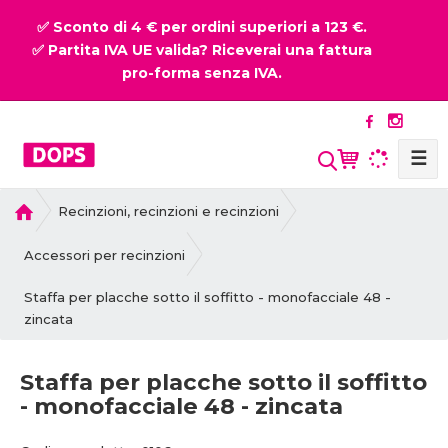
✅ Sconto di 4 € per ordini superiori a 123 €.
✅ Partita IVA UE valida? Riceverai una fattura
pro-forma senza IVA.
☰
P
Recinzioni, recinzioni e recinzioni
r
i
Accessori per recinzioni
m
Staffa per placche sotto il soffitto - monofacciale 48 -
a
zincata
p
a
g
Staffa per placche sotto il soffitto
i
- monofacciale 48 - zincata
n
a
C
C