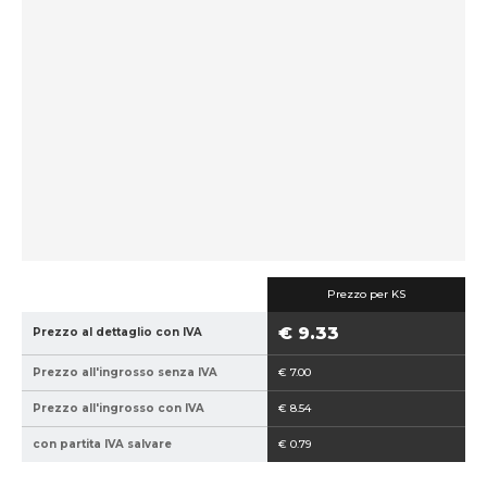
e
p
r
o
d
u
t
t
o
r
e
:
Prezzo per KS
7
€ 9.33
Prezzo al dettaglio con IVA
4
6
Prezzo all'ingrosso senza IVA
€ 7.00
0
0
Prezzo all'ingrosso con IVA
€ 8.54
5
con partita IVA salvare
€ 0.79