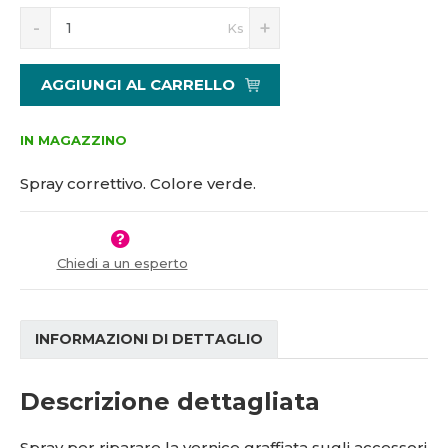
S
N
Ks
n
a
í
v
ž
ý
AGGIUNGI AL CARRELLO
i
š
t
i
m
t
IN MAGAZZINO
n
m
o
n
Spray correttivo. Colore verde.
ž
o
s
ž
t
s
v
t
Chiedi a un esperto
í
v
í
INFORMAZIONI DI DETTAGLIO
Descrizione dettagliata
Spray per riparare la vernice graffiata sugli accessori