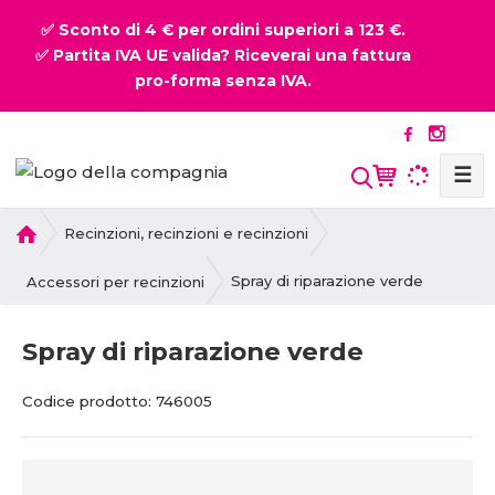
✅ Sconto di 4 € per ordini superiori a 123 €.
✅ Partita IVA UE valida? Riceverai una fattura
pro-forma senza IVA.
☰
P
Recinzioni, recinzioni e recinzioni
r
i
Spray di riparazione verde
Accessori per recinzioni
m
a
Spray di riparazione verde
p
a
C
Codice prodotto:
746005
g
o
i
d
n
i
a
c