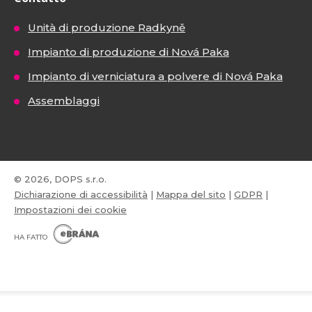
Unità di produzione Radkyně
Impianto di produzione di Nová Paka
Impianto di verniciatura a polvere di Nová Paka
Assemblaggi
© 2026, DOPS s.r.o.
Dichiarazione di accessibilità
|
Mappa del sito
|
GDPR
|
Impostazioni dei cookie
E
B
HA FATTO
R
Á
N
VISA
MasterCard
Maestro
A
.
C
Z