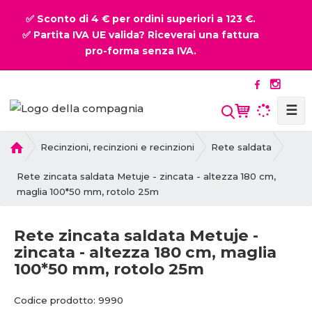
✅ Sconto di 4 € per ordini superiori a 123 €.
✅ Partita IVA UE valida? Riceverai una fattura
pro-forma senza IVA.
☰
P
Recinzioni, recinzioni e recinzioni
Rete saldata
r
i
Rete zincata saldata Metuje - zincata - altezza 180 cm,
m
maglia 100*50 mm, rotolo 25m
a
p
Rete zincata saldata Metuje -
a
zincata - altezza 180 cm, maglia
g
100*50 mm, rotolo 25m
i
n
C
C
a
Codice prodotto:
9990