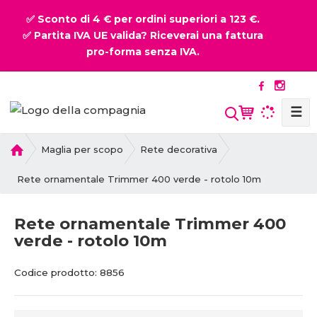
✅ Sconto di 4 € per ordini superiori a 123 €.
✅ Partita IVA UE valida? Riceverai una fattura
pro-forma senza IVA.
☰
P
Maglia per scopo
Rete decorativa
r
i
Rete ornamentale Trimmer 400 verde - rotolo 10m
m
a
Rete ornamentale Trimmer 400
p
verde - rotolo 10m
a
g
C
C
i
Codice prodotto:
8856
o
o
n
d
d
a