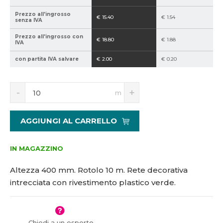
5
Prezzo all'ingrosso
€ 15.40
€ 1.54
1
senza IVA
8
Prezzo all'ingrosso con
8
€ 18.80
€ 1.88
IVA
5
con partita IVA salvare
€ 2.00
€ 0.20
6
S
N
m
n
a
í
v
ž
ý
AGGIUNGI AL CARRELLO
i
š
t
i
m
t
IN MAGAZZINO
n
m
o
n
Altezza 400 mm. Rotolo 10 m.
Rete decorativa
ž
o
intrecciata con rivestimento plastico verde.
s
ž
t
s
v
t
í
v
Chiedi a un esperto