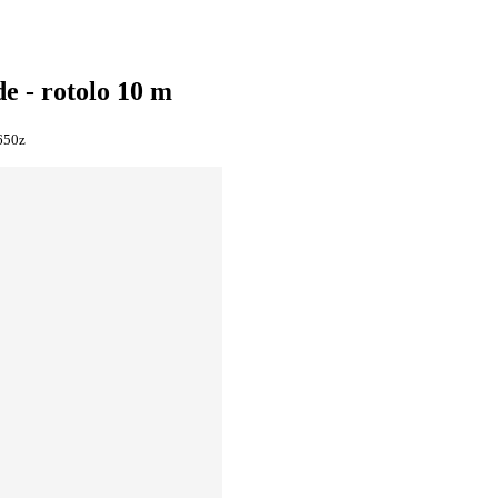
e - rotolo 10 m
650z