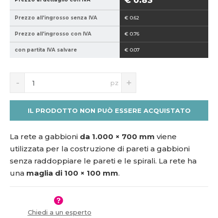
€ 0.83
1
7
Prezzo all'ingrosso senza IVA
€ 0.62
5
0
1
0
Prezzo all'ingrosso con IVA
€ 0.76
7
-
con partita IVA salvare
€ 0.07
6
1
3
0
7
0
S
N
pz
n
a
í
v
ž
ý
IL PRODOTTO NON PUÒ ESSERE ACQUISTATO
i
š
t
i
m
t
La rete a gabbioni
da 1.000 × 700 mm
viene
n
m
utilizzata per la costruzione di pareti a gabbioni
o
n
senza raddoppiare le pareti e le spirali. La rete ha
ž
o
una
maglia di 100 × 100 mm
.
s
ž
t
s
v
t
í
v
í
Chiedi a un esperto