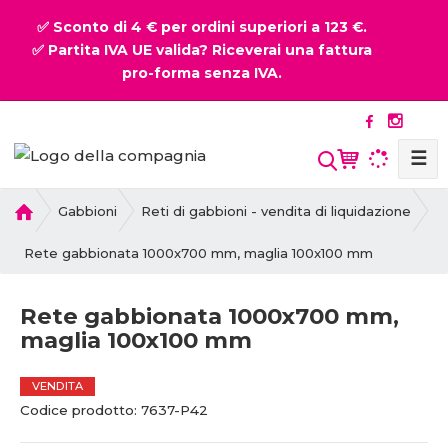
✅ Sconto di 4 € per ordini superiori a 123 €.
✅ Partita IVA UE valida? Riceverai una fattura
pro-forma senza IVA.
☰
P
Gabbioni
Reti di gabbioni - vendita di liquidazione
r
i
Rete gabbionata 1000x700 mm, maglia 100x100 mm
m
a
Rete gabbionata 1000x700 mm,
p
maglia 100x100 mm
a
g
i
VENDITA
n
C
C
Codice prodotto:
7637-P42
a
o
o