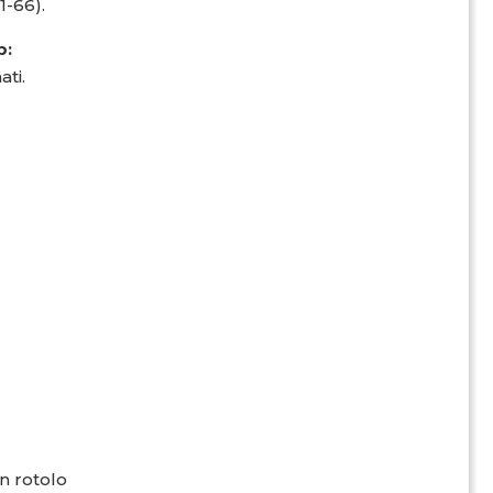
1-66).
p:
ati.
in rotolo