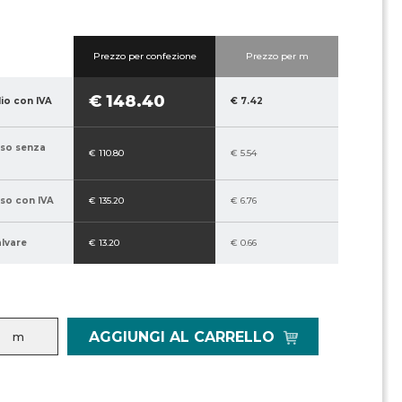
Prezzo per confezione
Prezzo per m
€ 148.40
lio con IVA
€ 7.42
sso senza
€ 110.80
€ 5.54
sso con IVA
€ 135.20
€ 6.76
alvare
€ 13.20
€ 0.66
AGGIUNGI AL CARRELLO
m