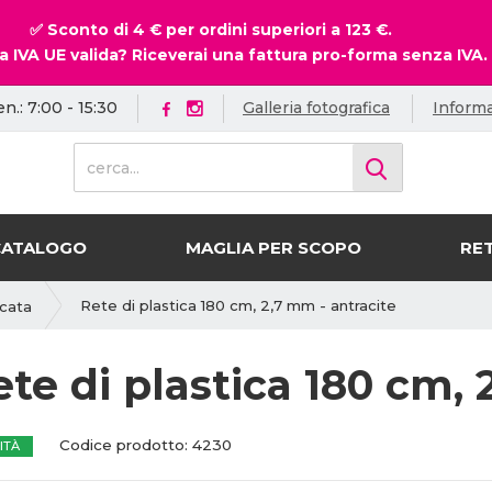
✅ Sconto di 4 € per ordini superiori a 123 €.
a IVA UE valida? Riceverai una fattura pro-forma senza IVA.
en.: 7:00 - 15:30
Galleria fotografica
Informa
c
e
r
c
CATALOGO
MAGLIA PER SCOPO
RET
a
.
.
Rete di plastica 180 cm, 2,7 mm - antracite
icata
.
te di plastica 180 cm, 
C
C
Codice prodotto:
4230
ITÀ
o
o
d
d