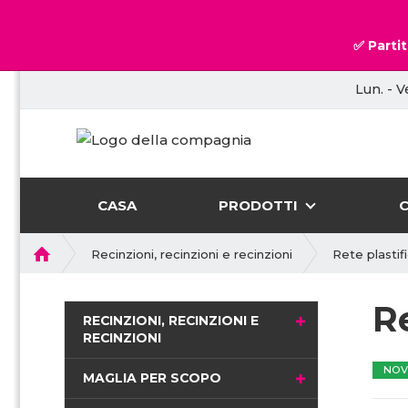
✅ Partit
Lun. - V
CASA
PRODOTTI
P
Recinzioni, recinzioni e recinzioni
Rete plastif
r
i
Re
m
RECINZIONI, RECINZIONI E
a
RECINZIONI
p
NOV
a
MAGLIA PER SCOPO
g