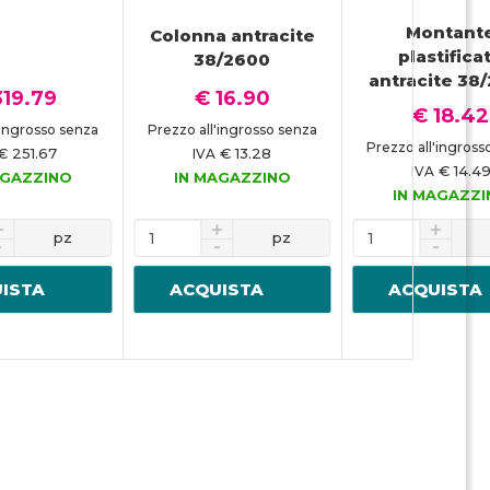
Montant
Colonna antracite
plastifica
38/2600
antracite 38
319.79
€ 16.90
€ 18.42
'ingrosso senza
Prezzo all'ingrosso senza
Prezzo all'ingross
€ 251.67
€ 13.28
IVA
€ 14.4
IVA
AGAZZINO
IN MAGAZZINO
IN MAGAZZ
pz
pz
ISTA
ACQUISTA
ACQUISTA