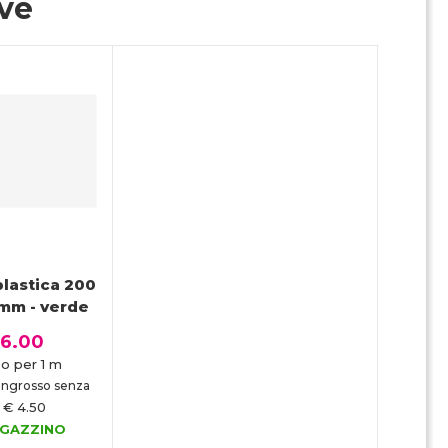
ive
plastica 200
 mm - verde
 6.00
o per 1 m
'ingrosso senza
€ 4.50
AGAZZINO