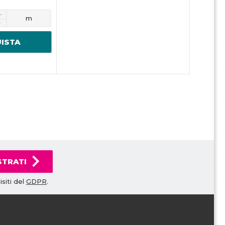
m
ISTA
STRATI
siti del
GDPR
.