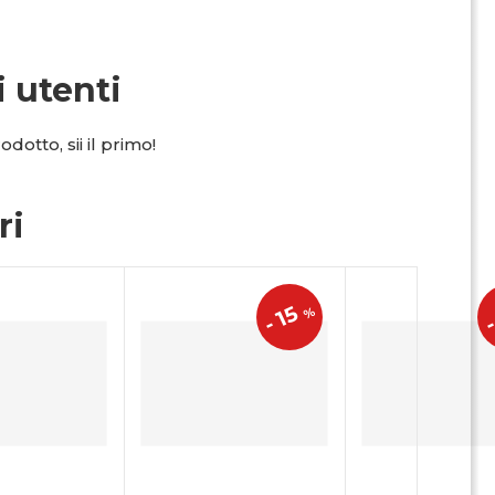
i utenti
dotto, sii il primo!
ri
15
%
-