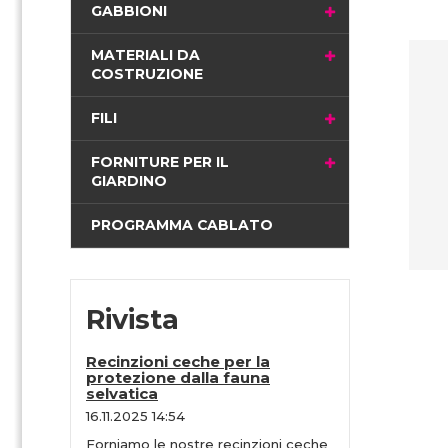
i
GABBIONI
n
a
MATERIALI DA
COSTRUZIONE
FILI
FORNITURE PER IL
GIARDINO
PROGRAMMA CABLATO
Rivista
Recinzioni ceche per la
protezione dalla fauna
selvatica
16.11.2025 14:54
Forniamo le nostre recinzioni ceche