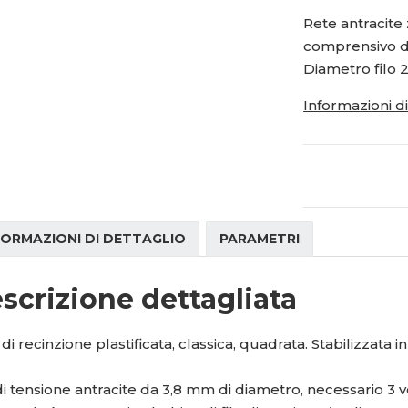
i
1
0
i
Rete antracite
t
t
5
0
comprensivo di 
m
m
1
-
n
n
Diametro filo 
4
2
o
o
2
0
ž
ž
Informazioni d
3
-
s
s
0
n
t
t
n
v
v
d
í
í
-
a
FORMAZIONI DI DETTAGLIO
PARAMETRI
scrizione dettagliata
di recinzione plastificata, classica, quadrata. Stabilizzata in
di tensione antracite da 3,8 mm di diametro, necessario 3 vol