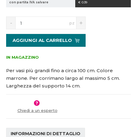
con partita IVA salvare
€ 0.39
1
5
S
N
1
pz
n
a
5
í
v
7
ž
ý
1
AGGIUNGI AL CARRELLO
i
š
8
t
i
m
t
IN MAGAZZINO
n
m
o
n
Per vasi più grandi fino a circa 100 cm. Colore
ž
o
marrone.
Per corrimano largo al massimo 5 cm.
s
ž
Larghezza del supporto 14 cm.
t
s
v
t
í
v
í
Chiedi a un esperto
INFORMAZIONI DI DETTAGLIO