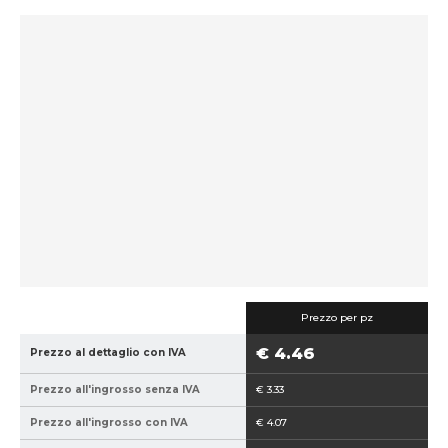
d
i
c
e
p
r
o
d
u
t
t
o
r
e
:
Prezzo per pz
8
€ 4.46
Prezzo al dettaglio con IVA
5
9
Prezzo all'ingrosso senza IVA
€ 3.33
4
0
Prezzo all'ingrosso con IVA
€ 4.07
2