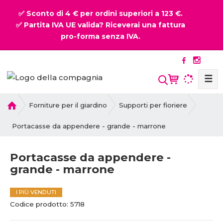
✅ Sconto di 4 € per ordini superiori a 123 €.
✅ Partita IVA UE valida? Riceverai una fattura
pro-forma senza IVA.
☰
P
Forniture per il giardino
Supporti per fioriere
r
i
Portacasse da appendere - grande - marrone
m
a
Portacasse da appendere -
p
grande - marrone
a
g
i
I PIÙ VENDUTI
n
C
Codice prodotto:
5718
a
o