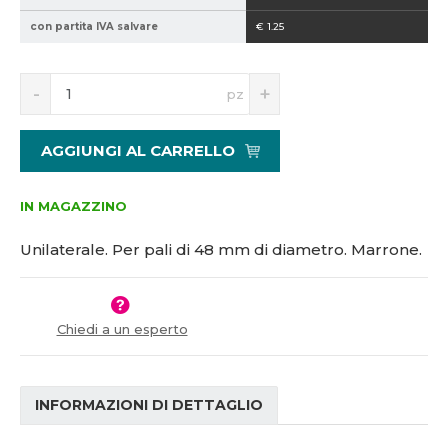
2
h
con partita IVA salvare
€ 1.25
1
5
S
N
1
pz
n
a
5
í
v
4
ž
ý
0
AGGIUNGI AL CARRELLO
i
š
4
t
i
m
t
IN MAGAZZINO
n
m
o
n
Unilaterale. Per pali di 48 mm di diametro. Marrone.
ž
o
s
ž
t
s
v
t
Chiedi a un esperto
í
v
í
INFORMAZIONI DI DETTAGLIO