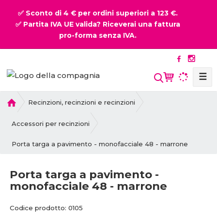
✅ Sconto di 4 € per ordini superiori a 123 €.
✅ Partita IVA UE valida? Riceverai una fattura
pro-forma senza IVA.
☰
P
Recinzioni, recinzioni e recinzioni
r
i
Accessori per recinzioni
m
Porta targa a pavimento - monofacciale 48 - marrone
a
p
a
Porta targa a pavimento -
g
monofacciale 48 - marrone
i
n
C
C
Codice prodotto:
0105
a
o
o