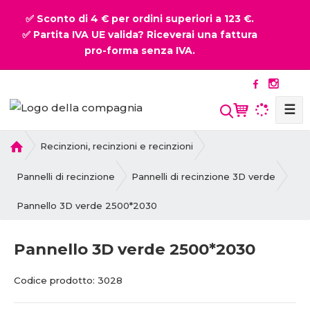
✅ Sconto di 4 € per ordini superiori a 123 €.
✅ Partita IVA UE valida? Riceverai una fattura
pro-forma senza IVA.
☰
P
Recinzioni, recinzioni e recinzioni
r
i
Pannelli di recinzione
Pannelli di recinzione 3D verde
m
Pannello 3D verde 2500*2030
a
p
a
Pannello 3D verde 2500*2030
g
i
C
C
Codice prodotto:
3028
n
o
o
a
d
d