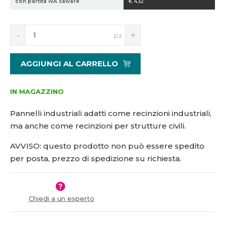
con partita IVA salvare
€ 4.32
1
5
S
N
1
pz
n
a
3
í
v
0
ž
ý
2
AGGIUNGI AL CARRELLO
i
š
8
t
i
m
t
IN MAGAZZINO
n
m
o
n
Pannelli industriali adatti come recinzioni industriali,
ž
o
ma anche come recinzioni per strutture civili.
s
ž
t
s
AVVISO: questo prodotto non può essere spedito
v
t
per posta, prezzo di spedizione su richiesta.
í
v
í
Chiedi a un esperto