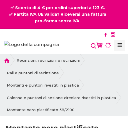
✅ Sconto di 4 € per ordini superiori a 123 €.
✅ Partita IVA UE valida? Riceverai una fattura
pro-forma senza IVA.
☰
P
Recinzioni, recinzioni e recinzioni
r
i
Pali e puntoni di recinzione
m
a
Montanti e puntoni rivestiti in plastica
p
a
Colonne e puntoni di sezione circolare rivestiti in plastica
g
Montante nero plastificato 38/2100
i
n
a
Montante nero plastificato