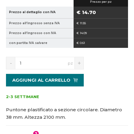
Prezzo per pz
5
3
9
8
€ 14.70
Prezzo al dettaglio con IVA
4
-
Prezzo all'ingrosso senza IVA
€ 11.55
0
2
2
1
Prezzo all'ingrosso con IVA
€ 14.09
1
0
con partita IVA salvare
€ 0.61
5
0
1
3
S
N
pz
4
n
a
4
í
v
2
ž
ý
AGGIUNGI AL CARRELLO
i
š
1
t
i
č
m
t
2-3 SETTIMANE
n
m
o
n
Puntone plastificato a sezione circolare. Diametro
ž
o
38 mm. Altezza 2100 mm.
s
ž
t
s
v
t