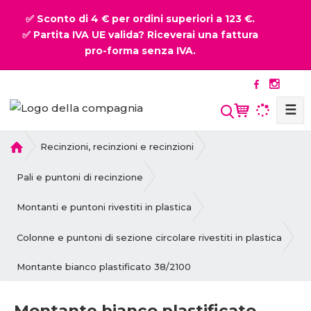
✅ Sconto di 4 € per ordini superiori a 123 €.
✅ Partita IVA UE valida? Riceverai una fattura
pro-forma senza IVA.
☰
P
Recinzioni, recinzioni e recinzioni
r
i
Pali e puntoni di recinzione
m
a
Montanti e puntoni rivestiti in plastica
p
a
Colonne e puntoni di sezione circolare rivestiti in plastica
g
Montante bianco plastificato 38/2100
i
n
a
Montante bianco plastificato