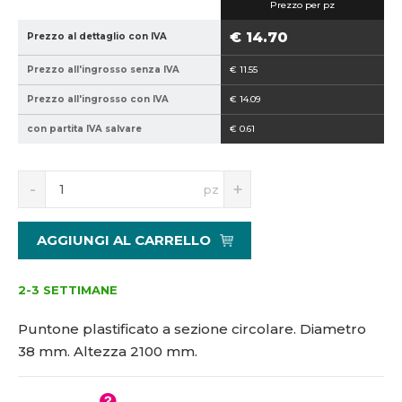
Prezzo per pz
5
3
9
8
€ 14.70
Prezzo al dettaglio con IVA
4
-
Prezzo all'ingrosso senza IVA
€ 11.55
0
2
2
1
Prezzo all'ingrosso con IVA
€ 14.09
1
0
con partita IVA salvare
€ 0.61
5
0
1
3
S
N
pz
4
n
a
4
í
v
2
ž
ý
AGGIUNGI AL CARRELLO
i
š
1
t
i
b
m
t
2-3 SETTIMANE
n
m
o
n
Puntone plastificato a sezione circolare. Diametro
ž
o
38 mm. Altezza 2100 mm.
s
ž
t
s
v
t