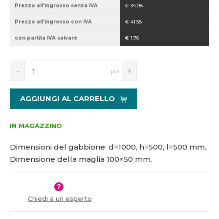
Prezzo all'ingrosso senza IVA
€ 34.08
5
0
1
*
Prezzo all'ingrosso con IVA
€ 41.58
7
5
con partita IVA salvare
€ 1.76
4
0
4
0
6
-
S
N
pz
1
n
a
0
í
v
ž
ý
0
AGGIUNGI AL CARRELLO
i
š
*
t
i
5
m
t
0
IN MAGAZZINO
n
m
o
n
Dimensioni del gabbione: d=1000, h=500, l=500 mm.
ž
o
Dimensione della maglia 100×50 mm.
s
ž
t
s
v
t
í
v
Chiedi a un esperto
í