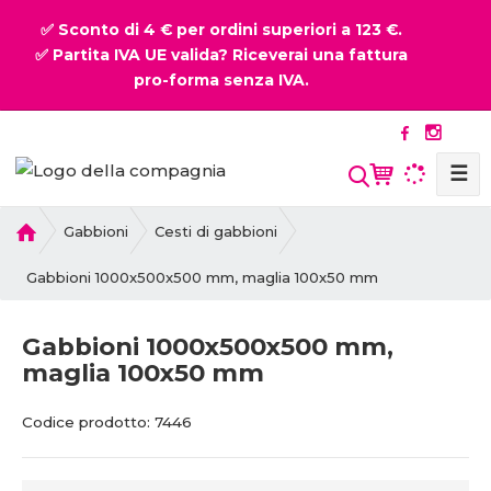
✅ Sconto di 4 € per ordini superiori a 123 €.
✅ Partita IVA UE valida? Riceverai una fattura
pro-forma senza IVA.
☰
P
Gabbioni
Cesti di gabbioni
r
i
Gabbioni 1000x500x500 mm, maglia 100x50 mm
m
a
Gabbioni 1000x500x500 mm,
p
maglia 100x50 mm
a
g
C
C
i
Codice prodotto:
7446
o
o
n
d
d
a