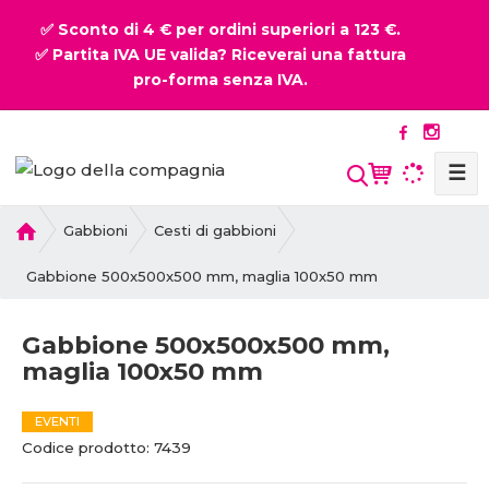
✅ Sconto di 4 € per ordini superiori a 123 €.
✅ Partita IVA UE valida? Riceverai una fattura
pro-forma senza IVA.
☰
P
Gabbioni
Cesti di gabbioni
r
i
Gabbione 500x500x500 mm, maglia 100x50 mm
m
a
Gabbione 500x500x500 mm,
p
maglia 100x50 mm
a
g
i
EVENTI
n
C
C
Codice prodotto:
7439
a
o
o