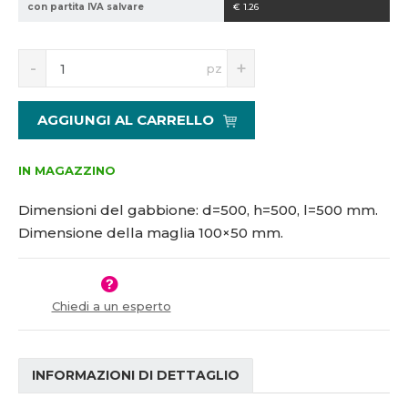
con partita IVA salvare
€ 1.26
1
0
5
*
S
N
1
5
pz
n
a
7
0
í
v
4
0
ž
ý
3
-
AGGIUNGI AL CARRELLO
i
š
9
1
t
i
0
m
t
IN MAGAZZINO
0
n
m
*
o
n
Dimensioni del gabbione: d=500, h=500, l=500 mm.
5
ž
o
Dimensione della maglia 100×50 mm.
0
s
ž
t
s
v
t
í
v
Chiedi a un esperto
í
INFORMAZIONI DI DETTAGLIO