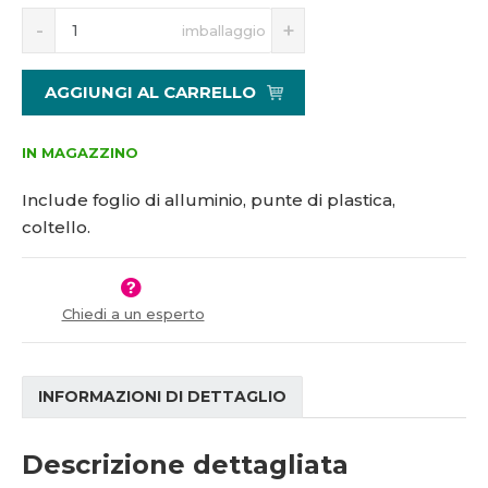
S
N
imballaggio
n
a
í
v
ž
ý
AGGIUNGI AL CARRELLO
i
š
t
i
m
t
IN MAGAZZINO
n
m
o
n
Include foglio di alluminio, punte di plastica,
ž
o
coltello.
s
ž
t
s
v
t
í
v
Chiedi a un esperto
í
INFORMAZIONI DI DETTAGLIO
Descrizione dettagliata