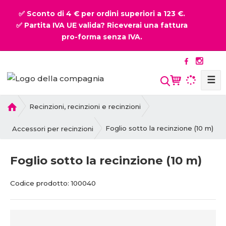
✅ Sconto di 4 € per ordini superiori a 123 €.
✅ Partita IVA UE valida? Riceverai una fattura
pro-forma senza IVA.
☰
P
Recinzioni, recinzioni e recinzioni
r
i
Foglio sotto la recinzione (10 m)
Accessori per recinzioni
m
a
Foglio sotto la recinzione (10 m)
p
a
Codice prodotto:
100040
g
i
n
a