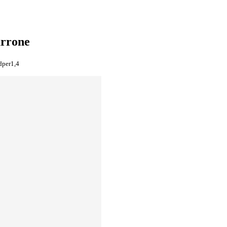
arrone
dper1,4