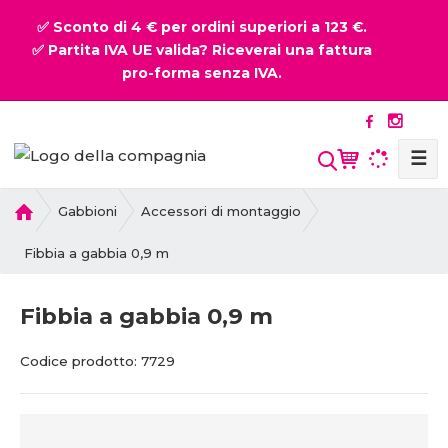
✅ Sconto di 4 € per ordini superiori a 123 €.
✅ Partita IVA UE valida? Riceverai una fattura
pro-forma senza IVA.
☰
P
Gabbioni
Accessori di montaggio
r
i
Fibbia a gabbia 0,9 m
m
a
Fibbia a gabbia 0,9 m
p
a
C
C
Codice prodotto:
7729
g
o
o
i
d
d
n
i
i
a
c
c