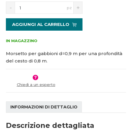
S
N
1
pz
n
a
7
í
v
7
ž
ý
2
AGGIUNGI AL CARRELLO
i
š
9
t
i
m
t
IN MAGAZZINO
n
m
o
n
Morsetto per gabbioni d=0,9 m per una profondità
ž
o
del cesto di 0,8 m
.
s
ž
t
s
v
t
í
v
Chiedi a un esperto
í
INFORMAZIONI DI DETTAGLIO
Descrizione dettagliata