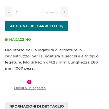
5
S
N
1
imballaggio
n
a
4
í
v
6
ž
ý
6
AGGIUNGI AL CARRELLO
i
š
7
t
i
m
t
IN MAGAZZINO
n
m
o
n
Filo ritorto per la legatura di armature in
ž
o
calcestruzzo, per la legatura di sacchi e altri tipi di
s
ž
legatura. Filo di FeZn d=1,25 mm. Lunghezza 260
t
s
v
t
mm
. 1000 pezzi.
í
v
í
Chiedi a un esperto
INFORMAZIONI DI DETTAGLIO