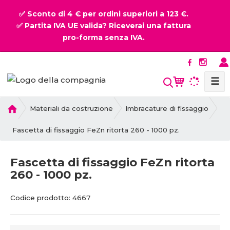
✅ Sconto di 4 € per ordini superiori a 123 €.
✅ Partita IVA UE valida? Riceverai una fattura
pro-forma senza IVA.
☰
P
Materiali da costruzione
Imbracature di fissaggio
r
i
Fascetta di fissaggio FeZn ritorta 260 - 1000 pz.
m
a
Fascetta di fissaggio FeZn ritorta
p
260 - 1000 pz.
a
g
C
C
i
Codice prodotto:
4667
o
o
n
d
d
a