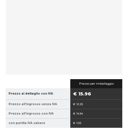
i
i
c
c
e
e
p
v
r
e
o
n
d
d
u
i
t
t
t
o
o
r
r
e
e
:
:
ú
Prezzo per imballaggio
8
z
€ 15.96
Prezzo al dettaglio con IVA
5
n
9
2
Prezzo all'ingrosso senza IVA
€ 12.25
4
6
0
0
Prezzo all'ingrosso con IVA
€ 14.94
2
con partita IVA salvare
€ 1.02
1