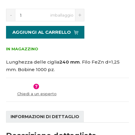
5
S
N
1
imballaggio
n
a
4
í
v
6
ž
ý
5
AGGIUNGI AL CARRELLO
i
š
0
t
i
m
t
IN MAGAZZINO
n
m
o
n
Lunghezza delle ciglia
240 mm
.
Filo FeZn d=1,25
ž
o
mm.
Bobine 1000 pz.
s
ž
t
s
v
t
í
v
Chiedi a un esperto
í
INFORMAZIONI DI DETTAGLIO