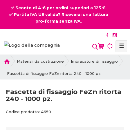
✅ Sconto di 4 € per ordini superiori a 123 €.
✅ Partita IVA UE valida? Riceverai una fattura
pro-forma senza IVA.
☰
P
Materiali da costruzione
Imbracature di fissaggio
r
i
Fascetta di fissaggio FeZn ritorta 240 - 1000 pz.
m
a
Fascetta di fissaggio FeZn ritorta
p
240 - 1000 pz.
a
g
C
C
i
Codice prodotto:
4650
o
o
n
d
d
a