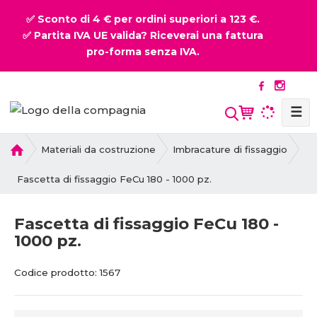
✅ Sconto di 4 € per ordini superiori a 123 €.
✅ Partita IVA UE valida? Riceverai una fattura
pro-forma senza IVA.
☰
P
Materiali da costruzione
Imbracature di fissaggio
r
i
Fascetta di fissaggio FeCu 180 - 1000 pz.
m
a
Fascetta di fissaggio FeCu 180 -
p
1000 pz.
a
g
C
C
i
Codice prodotto:
1567
o
o
n
d
d
a