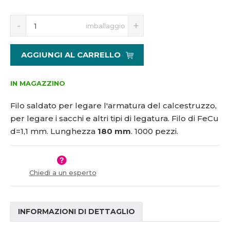
5
S
N
1
imballaggio
n
a
1
í
v
5
ž
ý
6
AGGIUNGI AL CARRELLO
i
š
7
t
i
m
t
IN MAGAZZINO
n
m
o
n
Filo saldato per legare l'armatura del calcestruzzo,
ž
o
per legare i sacchi e altri tipi di legatura. Filo di FeCu
s
ž
d=1,1 mm. Lunghezza
180 mm
. 1000 pezzi.
t
s
v
t
í
v
í
Chiedi a un esperto
INFORMAZIONI DI DETTAGLIO