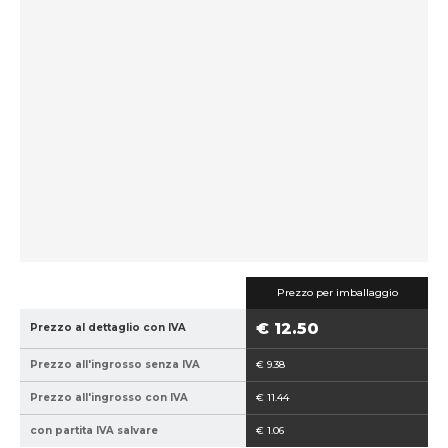
i
i
c
c
e
e
p
v
r
e
o
n
d
d
u
i
t
t
t
o
o
r
r
e
e
:
:
ú
Prezzo per imballaggio
8
c
€ 12.50
Prezzo al dettaglio con IVA
5
u
9
1
Prezzo all'ingrosso senza IVA
€ 9.38
4
8
0
0
Prezzo all'ingrosso con IVA
€ 11.44
2
con partita IVA salvare
€ 1.06
1